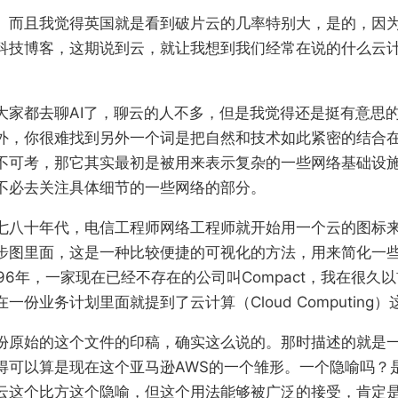
。而且我觉得英国就是看到破片云的几率特别大，是的，因
科技博客，这期说到云，就让我想到我们经常在说的什么云
大家都去聊AI了，聊云的人不多，但是我觉得还是挺有意思
外，你很难找到另外一个词是把自然和技术如此紧密的结合
不可考，那它其实最初是被用来表示复杂的一些网络基础设
不必去关注具体细节的一些网络的部分。
七八十年代，电信工程师网络工程师就开始用一个云的图标
步图里面，这是一种比较便捷的可视化的方法，用来简化一
96年，一家现在已经不存在的公司叫Compact，我在很久
一份业务计划里面就提到了云计算（Cloud Computing
份原始的这个文件的印稿，确实这么说的。那时描述的就是
得可以算是现在这个亚马逊AWS的一个雏形。一个隐喻吗？
云这个比方这个隐喻，但这个用法能够被广泛的接受，肯定