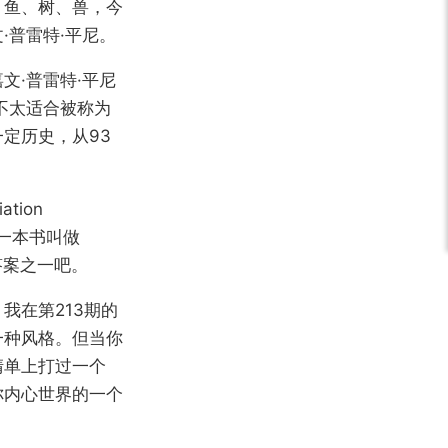
、鱼、树、兽，今
·普雷特·平尼。
文·普雷特·平尼
不太适合被称为
定历史，从93
tion
过一本书叫做
是答案之一吧。
我在第213期的
一种风格。但当你
清单上打过一个
你内心世界的一个