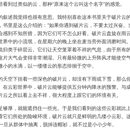
经看到过类似的云，那种“原来这个云叫这个名字”的感觉。
的叙述我觉得也很有意思。我特别喜欢这本书里关于破片云
，书里是这么介绍的：“如果你遇到破片云，不要太过兴奋。
会感到不知所措，因为它们可不怎么好看。破片云盘旋在雨
世界中的小流氓，在星期六的晚上坐在麦当劳外面消磨时间。
说归类于碎层云。它们让天空笼罩着不祥的气息，由于所有
这片大气会变得非常潮湿。只有最轻微的上升阵风才能使空
微小的水滴，以一缕缕云的形态徘徊于空中。
的天空下挂着一些深色的破片云，却没有下雨或下雪，那么
。在云彩世界中，破片云能够提供五分钟内降水的预警。与
片云之所以看上去不祥，很大程度上跟它们的环境有关。
足够厚，就能遮挡住一些光。于是我们看到的这些云彩就比
看它们所处的险峻环境，破片云就只是鲜弱的几缕小云彩。
们一旦从群体中抽离，脱掉连帽衫，就不过是小小少年。