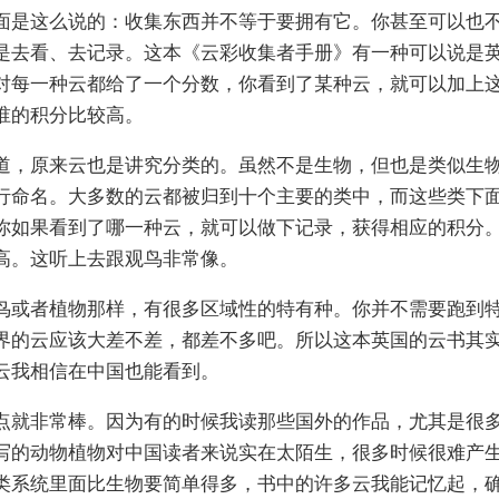
面是这么说的：收集东西并不等于要拥有它。你甚至可以也
是去看、去记录。这本《云彩收集者手册》有一种可以说是
对每一种云都给了一个分数，你看到了某种云，就可以加上
谁的积分比较高。
道，原来云也是讲究分类的。虽然不是生物，但也是类似生
行命名。大多数的云都被归到十个主要的类中，而这些类下
你如果看到了哪一种云，就可以做下记录，获得相应的积分
高。这听上去跟观鸟非常像。
鸟或者植物那样，有很多区域性的特有种。你并不需要跑到
界的云应该大差不差，都差不多吧。所以这本英国的云书其
云我相信在中国也能看到。
点就非常棒。因为有的时候我读那些国外的作品，尤其是很
写的动物植物对中国读者来说实在太陌生，很多时候很难产
类系统里面比生物要简单得多，书中的许多云我能记忆起，