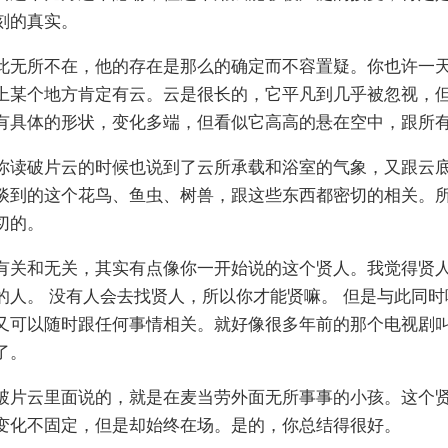
刻的真实。
此无所不在，他的存在是那么的确定而不容置疑。你也许一
上某个地方肯定有云。云是很长的，它平凡到几乎被忽视，
有具体的形状，变化多端，但看似它高高的悬在空中，跟所
你读破片云的时候也说到了云所承载和浴室的气象，又跟云
谈到的这个花鸟、鱼虫、树兽，跟这些东西都密切的相关。
切的。
有关和无关，其实有点像你一开始说的这个贤人。我觉得贤
的人。 没有人会去找贤人，所以你才能贤嘛。 但是与此同
又可以随时跟任何事情相关。就好像很多年前的那个电视剧
了。
破片云里面说的，就是在麦当劳外面无所事事的小孩。这个
变化不固定，但是却始终在场。是的，你总结得很好。