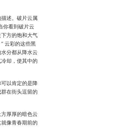
的描述。破片云属
当你看到破片云
云下方的饱和大气
” 云彩的这些黑
的水分都从降水云
气冷却，使其中的
你可以肯定的是降
成群在街头逗留的
上方厚厚的暗色云
这就像青春期前的