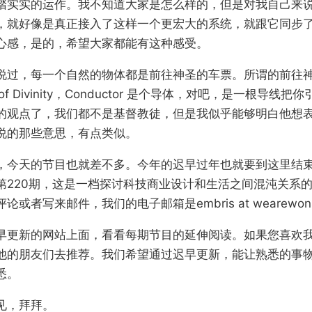
踏实实的运作。我不知道大家是怎么样的，但是对我自己来
，就好像是真正接入了这样一个更宏大的系统，就跟它同步
心感，是的，希望大家都能有这种感受。
说过，每一个自然的物体都是前往神圣的车票。所谓的前往
or of Divinity，Conductor 是个导体，对吧，是一根导
的观点了，我们都不是基督教徒，但是我似乎能够明白他想
说的那些意思，有点类似。
，今天的节目也就差不多。今年的迟早过年也就要到这里结
第220期，这是一档探讨科技商业设计和生活之间混沌关系
或者写来邮件，我们的电子邮箱是embris at wearewons
早更新的网站上面，看看每期节目的延伸阅读。如果您喜欢
他的朋友们去推荐。我们希望通过迟早更新，能让熟悉的事
悉。
见，拜拜。