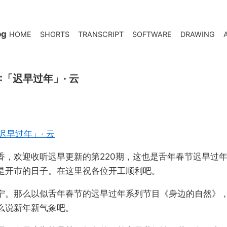
og
HOME
SHORTS
TRANSCRIPT
SOFTWARE
DRAWING
20:「迟早过年」· 云
:「迟早过年」· 云
香，欢迎收听迟早更新的第220期，这也是舌年春节迟早过年
是开市的日子。在这里祝各位开工顺利吧。
宁。那么以似舌年春节的迟早过年系列节目《身边的自然》
么说新年新气象吧。