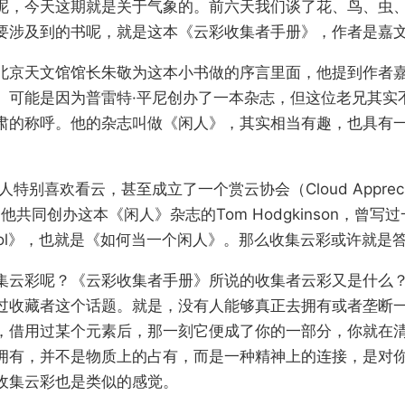
呢，今天这期就是关于气象的。前六天我们谈了花、鸟、虫
要涉及到的书呢，就是这本《云彩收集者手册》，作者是嘉文
北京天文馆馆长朱敬为这本小书做的序言里面，他提到作者嘉
。可能是因为普雷特·平尼创办了一本杂志，但这位老兄其实
肃的称呼。他的杂志叫做《闲人》，其实相当有趣，也具有一
。
特别喜欢看云，甚至成立了一个赏云协会（Cloud Apprecia
而和他共同创办这本《闲人》杂志的Tom Hodgkinson，曾写
be Idol》，也就是《如何当一个闲人》。那么收集云彩或许就
集云彩呢？《云彩收集者手册》所说的收集者云彩又是什么？
过收藏者这个话题。就是，没有人能够真正去拥有或者垄断
，借用过某个元素后，那一刻它便成了你的一部分，你就在
拥有，并不是物质上的占有，而是一种精神上的连接，是对
收集云彩也是类似的感觉。