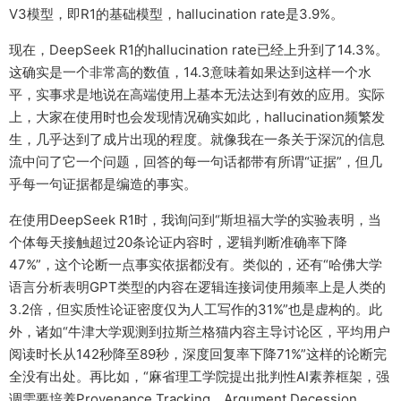
V3模型，即R1的基础模型，hallucination rate是3.9%。
现在，DeepSeek R1的hallucination rate已经上升到了14.3%。
这确实是一个非常高的数值，14.3意味着如果达到这样一个水
平，实事求是地说在高端使用上基本无法达到有效的应用。实际
上，大家在使用时也会发现情况确实如此，hallucination频繁发
生，几乎达到了成片出现的程度。就像我在一条关于深沉的信息
流中问了它一个问题，回答的每一句话都带有所谓“证据”，但几
乎每一句证据都是编造的事实。
在使用DeepSeek R1时，我询问到“斯坦福大学的实验表明，当
个体每天接触超过20条论证内容时，逻辑判断准确率下降
47%”，这个论断一点事实依据都没有。类似的，还有“哈佛大学
语言分析表明GPT类型的内容在逻辑连接词使用频率上是人类的
3.2倍，但实质性论证密度仅为人工写作的31%”也是虚构的。此
外，诸如“牛津大学观测到拉斯兰格猫内容主导讨论区，平均用户
阅读时长从142秒降至89秒，深度回复率下降71%”这样的论断完
全没有出处。再比如，“麻省理工学院提出批判性AI素养框架，强
调需要培养Provenance Tracking、Argument Decession、