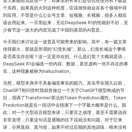
望大家能给我反馈一下，你家里的长辈们是否也在使用和下载这
个东西。如果真的火到这种程度，应该很快就会在各个领域中得
到应用。不管是什么公众号文章、短视频、长视频，很多人都应
该会用起来。一旦用起来，无论DeepSeek R1的性能好不好，至
少春节这一波大的内宣完成了中国到基层的AI普及。
今天我们来讨论这一波普及可能带来的影响。其中，有一篇文章
传得最火，那就是所谓的“幻觉长城”。那么，幻觉长城这个事情
是否真实存在呢？这一定是存在的。什么是幻觉？大概就是说，
DeepSeek R1会编造一些内容、数据，甚至虚构一些不存在的事
实，这种现象被称为hallucination。
当然，模型本身并不具备编造事实的能力。其实早在很久以前，
ChatGPT刚问世时我就曾做过一个关于ChatGPT模型构成的节
目，强调了Transformer算法的Token Prediction属性。Token
Prediction就是在一段话中去猜测下一个字最大概率是什么。因
此，对一个大型语言模型来讲，只要言之成理，甚至不需要说得
非常道理，只要这句话是通顺的往下说就没有问题。对于它来
讲，分辨真假、真与假，如果不经过后期的其他训练，根本没有