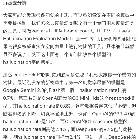
办法去分辨。
大家可能会发现很多幻觉的出现，而这些幻觉又在不同的模型中
需要被控制。我们怎么去度量幻觉呢？有一个专门用来度量幻觉
的工具，叫做Vectara HHEM Leaderboard。HHEM（Huse’s
Hallucination Evaluation Model）是一个专门用来将模型输出结
果与很多权威事实在空间向量上进行对比的工具。具体细节就暂
且不多说了，反正这上面有一个专门比较各个模型的
hallucination率的榜单。
那么DeepSeek R1的幻觉到底有多强呢？我给大家做一个横向的
对比。最近刚发布的新榜单中，第一名幻觉率最低的模型是
Google Gemini 2.0的Flash第一版，hallucination rate只有
0.7%。第三名则是OpenAI新发的O3 MiniHide这个reasoned模
型，其hallucination rate是0.8%。这些数据看起来似乎不错，但
随着排名的下降，幻觉率逐渐上升。例如，OpenAI的GPT 4.0的
hallucination rate是1.5%，而OpenAI的O1 reasoned模型的
hallucination rate则高达2.4%，而DeepSeek的V2.5也与此持
平，即hallucination rate同样为2.4%。更进一步，DeepSeek的