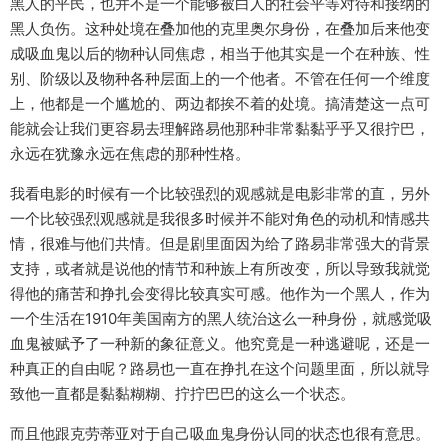
黑人的平民，也并不是一个能够被白人的社会平等对待和接纳的
黑人负伤。这种处境在叠加他的克里奥尔身份，在叠加后来他变
成吸血鬼以后的物种认同焦虑，相当于他其实是一个在种族、性
别、阶级以及物种各种层面上的一个他者。不管在任何一个维度
上，他都是一个尴尬的、两边都挨不着的处境。搞清楚这一点可
能就会让我们更容易去理解路易他那种非常黏黏乎乎又很拧巴，
永远在犹豫永远在焦虑的那种性格。
我看电影的时候有一个比较强烈的观感就是电影非常的直，另外
一个比较强烈观感就是我很多时候并不能对角色的动机和情感共
情，很难与他们共情。但是剧里面因为给了路易非常强大的背景
支持，或者就是说他的情节和种族上有所改变，所以导致我就觉
得他的痛苦和挣扎会变得比较真实可感。他作为一个黑人，作为
一个生活在1910年美国南方的黑人统治这么一种身份，就感觉吸
血鬼被赋予了一种新的象征意义。他究竟是一种逃避呢，还是一
种真正的自由呢？路易也一直在挣扎在这个问题里面，所以就导
致他一直都是黏黏糊糊、拧拧巴巴的这么一个状态。
而且他跟克劳蒂亚对于自己吸血鬼身份认同的状态也很有意思。