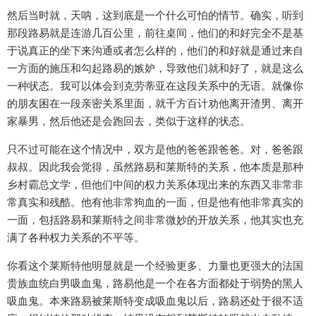
然后当时就，天呐，这到底是一个什么可怕的情节。确实，听到
那段路易就是连游几百公里，前往桌间，他们的和好完全不是基
于说真正的坐下来沟通或者怎么样的，他们的和好就是通过来自
一方面的施压和勾起路易的嫉妒，导致他们就和好了，就是这么
一种状态。我可以体会到克劳蒂亚在这段关系中的无语。就像你
的朋友困在一段亲密关系里面，就千方百计劝他离开渣男、离开
家暴男，然后他还是会跑回去，类似于这样的状态。
只不过可能在这个情况中，双方是他的爸爸跟爸爸。对，爸爸跟
叔叔。因此我会觉得，虽然路易和莱斯特的关系，他本质是那种
乡村霸总文学，但他们中间的权力关系体现出来的东西又非常非
常真实和残酷。他有他非常狗血的一面，但是他有他非常真实的
一面，包括路易和莱斯特之间非常微妙的开放关系，他其实也充
满了各种权力关系的不平等。
你看这个莱斯特他明显就是一个经验更多、力量也更强大的法国
贵族血统白男吸血鬼，路易他是一个在各方面都处于弱势的黑人
吸血鬼。本来路易被莱斯特变成吸血鬼以后，路易还处于很不适