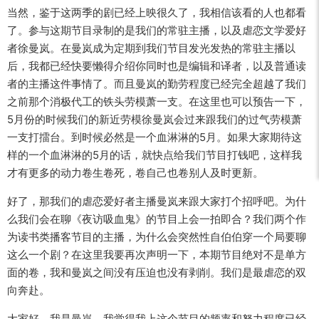
当然，鉴于这两季的剧已经上映很久了，我相信该看的人也都看
了。参与这期节目录制的是我们的常驻主播，以及虐恋文学爱好
者徐曼岚。在曼岚成为定期到我们节目发光发热的常驻主播以
后，我都已经快要懒得介绍你同时也是编辑和译者，以及普通读
者的主播这件事情了。而且曼岚的勤劳程度已经完全超越了我们
之前那个消极代工的铁头劳模萧一支。在这里也可以预告一下，
5月份的时候我们的新近劳模徐曼岚会过来跟我们的过气劳模萧
一支打擂台。到时候必然是一个血淋淋的5月。如果大家期待这
样的一个血淋淋的5月的话，就快点给我们节目打钱吧，这样我
才有更多的动力卷生卷死，卷自己也卷别人及时更新。
好了，那我们的虐恋爱好者主播曼岚来跟大家打个招呼吧。为什
么我们会在聊《夜访吸血鬼》的节目上会一拍即合？我们两个作
为读书类播客节目的主播，为什么会突然性自伯伯穿一个局要聊
这么一个剧？在这里我要再次声明一下，本期节目绝对不是单方
面的卷，我和曼岚之间没有压迫也没有剥削。我们是最虐恋的双
向奔赴。
大家好，我是曼岚。我觉得我上这个节目的频率和努力程度已经