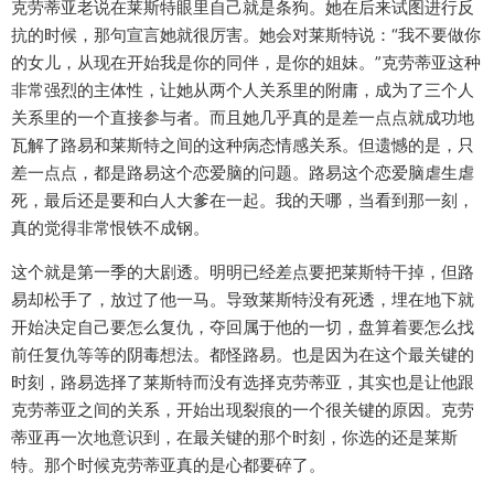
克劳蒂亚老说在莱斯特眼里自己就是条狗。她在后来试图进行反
抗的时候，那句宣言她就很厉害。她会对莱斯特说：“我不要做你
的女儿，从现在开始我是你的同伴，是你的姐妹。”克劳蒂亚这种
非常强烈的主体性，让她从两个人关系里的附庸，成为了三个人
关系里的一个直接参与者。而且她几乎真的是差一点点就成功地
瓦解了路易和莱斯特之间的这种病态情感关系。但遗憾的是，只
差一点点，都是路易这个恋爱脑的问题。路易这个恋爱脑虐生虐
死，最后还是要和白人大爹在一起。我的天哪，当看到那一刻，
真的觉得非常恨铁不成钢。
这个就是第一季的大剧透。明明已经差点要把莱斯特干掉，但路
易却松手了，放过了他一马。导致莱斯特没有死透，埋在地下就
开始决定自己要怎么复仇，夺回属于他的一切，盘算着要怎么找
前任复仇等等的阴毒想法。都怪路易。也是因为在这个最关键的
时刻，路易选择了莱斯特而没有选择克劳蒂亚，其实也是让他跟
克劳蒂亚之间的关系，开始出现裂痕的一个很关键的原因。克劳
蒂亚再一次地意识到，在最关键的那个时刻，你选的还是莱斯
特。那个时候克劳蒂亚真的是心都要碎了。