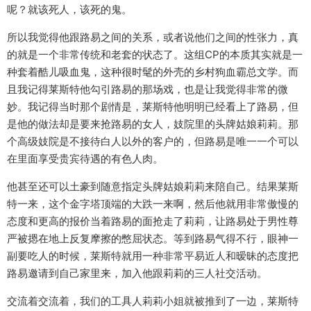
呢？就该死人，该死的鬼。
所以我觉得他跟路易之间的关系，或者说他们之间的性张力，真
的就是一个非常传统和老套的状态了。这组CP的本质其实就是一
种套着酷儿吸血鬼，这种很时髦的外壳的乡村狗血霸总文学。而
且我记得莱斯特他勾引路易的那场戏，也是让我觉得非常的微
妙。我记得当时那个剧情是，莱斯特他明明已经看上了路易，但
是他的做法却是要来抢路易的女人，妓院里的头牌姑娘莉莉。那
个高级妓院是不接待白人以外的客户的，但路易是唯一一个可以
在里面享受贵宾待遇的有色人肉。
他甚至还可以土豪到随意指定头牌姑娘莉莉来陪自己。结果莱斯
特一来，这个金字塔顶端的大跌一来啊，然后他就用非常傲慢的
态度和更高的报价当着路易的面抢走了莉莉，让路易处于男性尊
严被摁在地上反复摩擦的憋屈状态。等到路易气得不行，眼神一
副要吃人的时候，莱斯特就用一种非常平易近人和暧昧的态度把
路易邀请到自己家里来，加入他跟莉莉的三人社交活动。
交流着交流着，我们的工具人莉莉小姐就被推到了一边，莱斯特