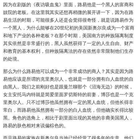
因为在剧版的《夜访吸血鬼》里面，路易他是一个黑人的富商和
妓院的老板。在这里我其实还想再稍微的展开讲一下，因为在路
易生活的时期，可能很多人还是会觉得很奇怪，就是说路易作为
一个黑人，为什么能够在20世纪初的美国新奥尔良成为一个富商
和地下产业的各种老板？在那个时期，美国南方的种族隔离制度
其实依然是非常盛行的，黑人虽然获得了一定的人生自由、财产
和教育的基本权利，但种族隔离法的存在依然非常限制他们生存
的处境。
那么为什么路易他可以成为一个非常成功的商人？其实是因为路
易他应该是所谓的克里奥尔人，也就是一部分拥有白人血统的自
由黑人。我们之前刚好也是跟曼兰聊那个《沼海无边》的时候，
女主安托马内特就是简爱里面罗切斯特的前妻，博莎也是一个克
里奥尔人。只不过博莎他虽然拥有一定的黑人血统，但他长得非
常白，而路易他虽然拥有一部分的白人血统，但他确实长得比较
黑。角色的选角上，相比于剧里面出现的其他的非裔美国黑人，
路易的肤色相对来说偏棕色的。
而且路易的家族在新奥尔良当地已经经营了很多年的生意，他们