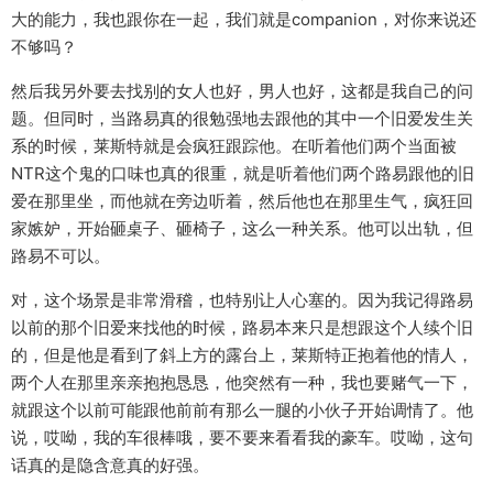
大的能力，我也跟你在一起，我们就是companion，对你来说还
不够吗？
然后我另外要去找别的女人也好，男人也好，这都是我自己的问
题。但同时，当路易真的很勉强地去跟他的其中一个旧爱发生关
系的时候，莱斯特就是会疯狂跟踪他。在听着他们两个当面被
NTR这个鬼的口味也真的很重，就是听着他们两个路易跟他的旧
爱在那里坐，而他就在旁边听着，然后他也在那里生气，疯狂回
家嫉妒，开始砸桌子、砸椅子，这么一种关系。他可以出轨，但
路易不可以。
对，这个场景是非常滑稽，也特别让人心塞的。因为我记得路易
以前的那个旧爱来找他的时候，路易本来只是想跟这个人续个旧
的，但是他是看到了斜上方的露台上，莱斯特正抱着他的情人，
两个人在那里亲亲抱抱恳恳，他突然有一种，我也要赌气一下，
就跟这个以前可能跟他前前有那么一腿的小伙子开始调情了。他
说，哎呦，我的车很棒哦，要不要来看看我的豪车。哎呦，这句
话真的是隐含意真的好强。