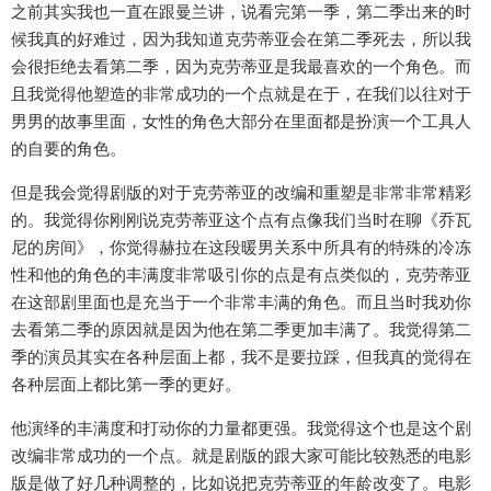
之前其实我也一直在跟曼兰讲，说看完第一季，第二季出来的时
候我真的好难过，因为我知道克劳蒂亚会在第二季死去，所以我
会很拒绝去看第二季，因为克劳蒂亚是我最喜欢的一个角色。而
且我觉得他塑造的非常成功的一个点就是在于，在我们以往对于
男男的故事里面，女性的角色大部分在里面都是扮演一个工具人
的自要的角色。
但是我会觉得剧版的对于克劳蒂亚的改编和重塑是非常非常精彩
的。我觉得你刚刚说克劳蒂亚这个点有点像我们当时在聊《乔瓦
尼的房间》，你觉得赫拉在这段暖男关系中所具有的特殊的冷冻
性和他的角色的丰满度非常吸引你的点是有点类似的，克劳蒂亚
在这部剧里面也是充当于一个非常丰满的角色。而且当时我劝你
去看第二季的原因就是因为他在第二季更加丰满了。我觉得第二
季的演员其实在各种层面上都，我不是要拉踩，但我真的觉得在
各种层面上都比第一季的更好。
他演绎的丰满度和打动你的力量都更强。我觉得这个也是这个剧
改编非常成功的一个点。就是剧版的跟大家可能比较熟悉的电影
版是做了好几种调整的，比如说把克劳蒂亚的年龄改变了。电影