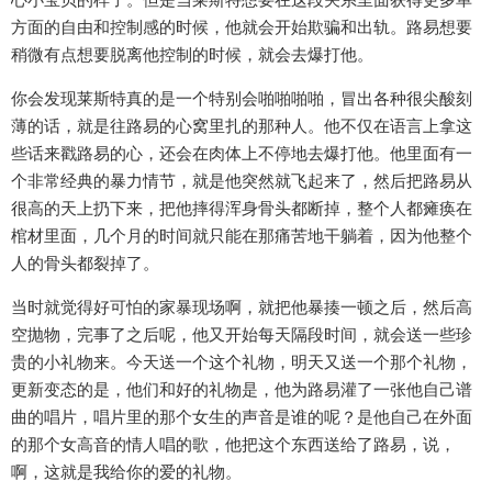
方面的自由和控制感的时候，他就会开始欺骗和出轨。路易想要
稍微有点想要脱离他控制的时候，就会去爆打他。
你会发现莱斯特真的是一个特别会啪啪啪啪，冒出各种很尖酸刻
薄的话，就是往路易的心窝里扎的那种人。他不仅在语言上拿这
些话来戳路易的心，还会在肉体上不停地去爆打他。他里面有一
个非常经典的暴力情节，就是他突然就飞起来了，然后把路易从
很高的天上扔下来，把他摔得浑身骨头都断掉，整个人都瘫痪在
棺材里面，几个月的时间就只能在那痛苦地干躺着，因为他整个
人的骨头都裂掉了。
当时就觉得好可怕的家暴现场啊，就把他暴揍一顿之后，然后高
空抛物，完事了之后呢，他又开始每天隔段时间，就会送一些珍
贵的小礼物来。今天送一个这个礼物，明天又送一个那个礼物，
更新变态的是，他们和好的礼物是，他为路易灌了一张他自己谱
曲的唱片，唱片里的那个女生的声音是谁的呢？是他自己在外面
的那个女高音的情人唱的歌，他把这个东西送给了路易，说，
啊，这就是我给你的爱的礼物。