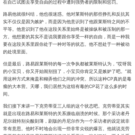
在自己试图去享受自由的过程中遭到强势者的限制和惩罚。
路易他就很纠结，他也很迷惑。他对莱斯特的那些挣扎和反抗其
实不仅仅是因为嫉妒，而是因为他意识到了他跟莱斯特之间的不
平等。他意识到了他在这段关系里始终是被操纵和被压制的那一
方。他想要的其实不是说我要跟你享受一样的自由，而是一种我
要在这段关系里跟你处于一种对等的状态。他不想处于一种被动
的处境里面。
但是最后，路易跟莱斯特的每一次争执都被莱斯特认为，“哎呀我
的小宝贝，你又开始闹别扭了，小宝贝你肯定又是嫉妒了吧。”就
用这种方式来掩盖和糊弄他们之间的冲突。所以这种CP真的是毒
瘤的大本营。天哪，我们居然为这组有毒的CP花了这么多的时
间。
我们接下来讲一下克劳蒂亚三人组的这个状态吧。克劳蒂亚其实
就是出现在路易和莱斯特的关系濒临崩溃的时候。那个采访者丹
尼尔就特别尖酸刻薄，剧版的丹尼尔作为一个采访者的设定就非
常有意思。他时不时地会出现一些非常尖锐的爆言。他就说克劳