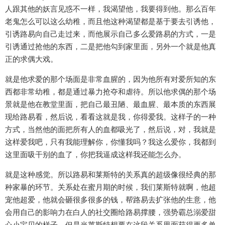
人跟其他的妖言见惑不一样，我渴望他，我要得到他。那么百年
老鬼怎么可以这么幼稚，而且他这种渴望都是基于要去引诱他，
引诱路易向自己走过来，而他展示自己多么爱路易的方式，一是
引诱通过抢他的东西，二是把他勾到家里面，另外一个就是他真
正的求偶大戏。
就是他求爱的那个场面是非常血腥的，因为他所有对爱所知的东
西都非常幼稚，都是通过暴力抢夺和虐待。所以他求偶的那个场
景就是他在教堂里面，把自己最丑陋、最血腥、最本质的东西展
现给路易看，然后说，看看这就是我，你得爱我。这样子的一种
方式，当然他的面把所有人的血都吸光了，然后说，对，我就是
这样爱我吧，只有我能理解你，你懂我吗？我这么爱你，我都到
这里面吸干别的血了，你把我逼成这样我还能怎么办。
就是这种感觉。所以路易和莱斯特的关系真的超级像很经典的那
种家暴的环节。关系处在蜜月期的时候，我们莱斯特就啊，他超
宠他超爱，他就会砸很多很多的钱，帮路易去扩张他的生意，他
会用自己的影响力在白人的社交圈给路易撑腰，强势霸总溺爱甜
心小宝贝的样子。但是当莱斯特想要在这段关系里面获得更多单