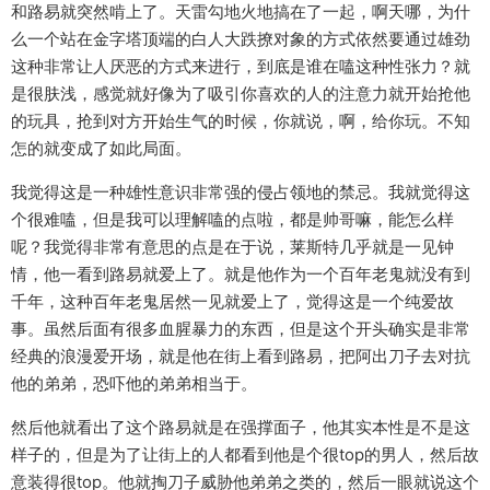
和路易就突然啃上了。天雷勾地火地搞在了一起，啊天哪，为什
么一个站在金字塔顶端的白人大跌撩对象的方式依然要通过雄劲
这种非常让人厌恶的方式来进行，到底是谁在嗑这种性张力？就
是很肤浅，感觉就好像为了吸引你喜欢的人的注意力就开始抢他
的玩具，抢到对方开始生气的时候，你就说，啊，给你玩。不知
怎的就变成了如此局面。
我觉得这是一种雄性意识非常强的侵占领地的禁忌。我就觉得这
个很难嗑，但是我可以理解嗑的点啦，都是帅哥嘛，能怎么样
呢？我觉得非常有意思的点是在于说，莱斯特几乎就是一见钟
情，他一看到路易就爱上了。就是他作为一个百年老鬼就没有到
千年，这种百年老鬼居然一见就爱上了，觉得这是一个纯爱故
事。虽然后面有很多血腥暴力的东西，但是这个开头确实是非常
经典的浪漫爱开场，就是他在街上看到路易，把阿出刀子去对抗
他的弟弟，恐吓他的弟弟相当于。
然后他就看出了这个路易就是在强撑面子，他其实本性是不是这
样子的，但是为了让街上的人都看到他是个很top的男人，然后故
意装得很top。他就掏刀子威胁他弟弟之类的，然后一眼就说这个