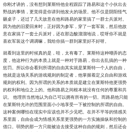
你刚才讲的，没有想到莱斯特他全程跟踪了路易和这个小伙出去
野战的事情，更觉得是你讲到他发火的场景。他不仅是阴阳怪气
砸桌子，还过了几天故意在他和路易的家里搞了一群士兵派对。
因为他的旧爱回来时，正好因为参军，穿了一套军装，然后他故
意在家搞了一套士兵派对，还在那边酸溜溜地说，哎呀你不就是
喜欢军装这个调调嘛，我给你搞一群到家里好不好呀。
就看到这里的时候真的是，哇，太有毒了。莱斯特这种嘲弄的态
度，他这种行为的本质上就是一种对于路易，你出去乱搞的一种
惩罚。所以你会看到所谓的自由其实就是莱斯特一个人的自由，
他就是这场关系的游戏规则的制定者，他掌握着定义自由和游戏
规则的权利。因为所谓的关系的本质就是建立在莱斯特他更强势
的权利和地位之上的。他和路易之间根本就没有任何的尊重和共
识。 他理所当然地认为自己可以拥有所有的一切。而路易他只能
在莱斯特允许的范围里面小小地享受一下被控制的所谓的自由。
这种案例哪怕在现实中应该也并不少见吧。在并不平等的情感关
系里面，自由会成为情感关系里更强势的一方实施操纵和控制的
借口。弱势的那一方只能被迫去接受这种自由的规则，然后还会