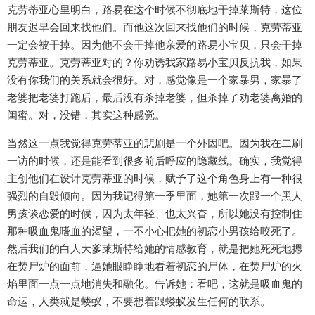
克劳蒂亚心里明白，路易在这个时候不彻底地干掉莱斯特，这位
朋友迟早会回来找他们。而他这次回来找他们的时候，克劳蒂亚
一定会被干掉。因为他不会干掉他亲爱的路易小宝贝，只会干掉
克劳蒂亚。克劳蒂亚对的？你劝诱我家路易小宝贝反抗我，如果
没有你我们的关系就会很好。对，感觉像是一个家暴男，家暴了
老婆把老婆打跑后，最后没有杀掉老婆，但杀掉了劝老婆离婚的
闺蜜。对，没错，其实这种感觉。
当然这一点我觉得克劳蒂亚的悲剧是一个外因吧。因为我在二刷
一访的时候，还是能看到很多前后呼应的隐藏线。确实，我觉得
主创他们在设计克劳蒂亚的时候，赋予了这个角色身上有一种很
强烈的自毁倾向。因为我记得第一季里面，她第一次跟一个黑人
男孩谈恋爱的时候，因为太年轻、也太兴奋，所以她没有控制住
那种吸血鬼嗜血的渴望，一不小心把她的初恋小男孩给咬死了。
然后我们的白人大爹莱斯特给她的情感教育，就是把她死死地摁
在焚尸炉的面前，逼她眼睁睁地看着初恋的尸体，在焚尸炉的火
焰里面一点一点地消失和融化。告诉她：看吧，这就是吸血鬼的
命运，人类就是蝼蚁，不要想着跟蝼蚁发生任何的联系。