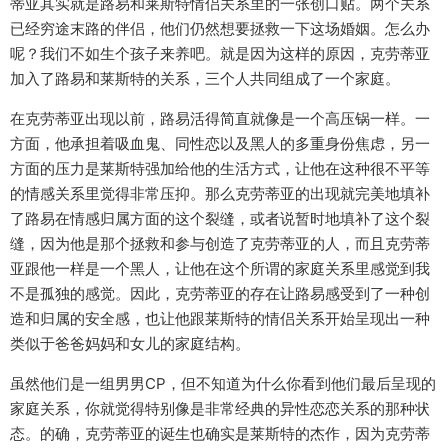
蒂亚其实就是路易和莱斯特情侣关系里的一张创口贴。两个关系
已经穷途末路的伴侣，他们仍然想要拯救一下这场婚姻。怎么办
呢？我们不如生个孩子来养吧。就是因为这样的原因，克劳蒂亚
加入了路易和莱斯特的关系，三个人共同组成了一个家庭。
在克劳蒂亚出现以前，路易活得简直就像是一个高压锅一样。一
方面，他承担着吸血鬼、同性恋以及黑人的多重身份焦虑，另一
方面的压力是莱斯特强加给他的生活方式，让他在这种很不平等
的情感关系里觉得非常压抑。那么克劳蒂亚的出现就完美地填补
了路易在情感归属方面的这个裂缝，或者说暂时地填补了这个裂
缝，因为他是那个拯救和参与创造了克劳蒂亚的人，而且克劳蒂
亚跟他一样是一个黑人，让他在这个所谓的家庭关系里感觉到我
不是孤独的感觉。因此，克劳蒂亚的存在让路易感受到了一种创
造和归属的安全感，也让他跟莱斯特的情侣关系开始呈现出一种
类似于爸爸妈妈和女儿的家庭结构。
虽然他们是一组男男CP，但不知道为什么你看到他们最后呈现的
家庭关系，你就觉得特别像是非常经典的异性恋恋关系的那种状
态。的确，克劳蒂亚的诞生也确实是莱斯特的杰作，因为克劳蒂