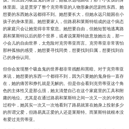
体里面。这是贯穿了整个克劳蒂亚的人物形象的悲剧性东西。她
想要的东西她永远都得不到。她想要长大，但她永远只能困在小
孩子的身体里面。她想要家人，但路易和莱斯特组成的这个病态
的家庭只会让她觉得非常窒息。她想要自由，但她短暂地逃离路
易和莱斯特以后的那个世界，或者说莱斯特故意放她出去，那一
小会儿的自由世界，太危险对克劳蒂亚而言。克劳蒂亚非常害怕
那种孤独的感受，她想要寻找同类，想要找到归属，想要找到自
己的身份认同。
但你会发现整个吸血鬼的世界都非常残酷和黑暗。对于克劳蒂亚
来说，她想要的东西一个都得不到，因为只要她的鬼身份一直存
在，她的痛苦和挣扎就是无解的。但是你会看到克劳蒂亚这个角
色的主体性又是那么强，她太清楚自己在这个家庭里的工具和附
庸的地位。尤其是在通过路易和莱斯特之间一次又一次的冲突的
过程中，她其实一次又一次地看到了路易就算在她身上投射多少
的所谓父爱，但路易真正爱的人还是莱斯特。而莱斯特就根本没
有爱过克劳蒂亚。