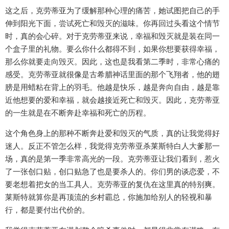
这之后，克劳蒂亚为了缓解那种心理的痛苦，她试图把自己的手
伸到阳光下面，尝试死亡和毁灭的滋味。你再回过头看这个情节
时，真的会心碎。对于克劳蒂亚来说，幸福和毁灭就是装在同一
个盒子里的礼物。要么你什么都得不到，如果你想要获得幸福，
那么你就要走向毁灭。因此，这也是我看第二季时，非常心痛的
感受。克劳蒂亚就很像是古希腊神话里面的那个飞翔者，他的翅
膀是用蜡粘在背上的羽毛。他越是快乐，越是奔向自由，越是靠
近他想要的爱和幸福，就会越接近死亡和毁灭。因此，克劳蒂亚
的一生就是在不断奔赴幸福和死亡的历程。
这个角色身上的那种不断奔赴爱和毁灭的气质，真的让我觉得好
迷人。反正不管怎么样，我觉得克劳蒂亚杀莱斯特白人大爹那一
场，真的是第一季非常高光的一段。克劳蒂亚让我们看到，惹火
了一张创口贴，创口贴急了也是要杀人的。你们男的谈恋爱，不
要老想着把女的当工具人。克劳蒂亚的复仇在这里真的特别爽。
莱斯特就算你是再顶流的乡村霸总，你施加给别人的轻视和暴
行，都是要付出代价的。