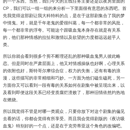
的一个东西。当然，我们今天的主线任务主要还是以夜房里面的
CP，我们可以一组一组的来分析一下里面很有意思的东西吧。首
先我觉得这部剧让我大科特科的点，是在于这部剧集合了我的梦
中情鬼。对，就是千年老鬼的爱很纠葛，每一个都非常的风批，
每一个都非常的浮夸。可能这个跟吸血鬼本身存在就是有关系
的，他们那种情感的拉扯和激情以及欲望的力度都远远超乎人
类。
所以你就会看到很多个剪不断理还乱的那种吸血鬼男人彼此略
恋。但是同时在严肃层面上，他又对情感操纵也好啊，心理关系
的依附也好，斯特哥尔摩综合症，权力的失衡，还有有毒的浪
漫，这些描写的非常精细和巧妙。一方面为他们磕生磕死，另一
方面你又可以看到一段有毒的关系如何在剧集中被呈现出来，以
及看到即便这段关系已经变质腐烂溃败了，那种旧情依然灼热地
在燃烧。
所以我觉得不管是对哪一类观众，只要你放下对这个剧集的偏见
去看的话，你都会觉得有所享受。而且我会觉得剧版的《夜访吸
血鬼》特别好的一个点，还是在于克劳蒂亚这个角色的改编吧。