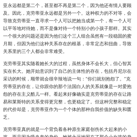
亚永远都是第二个，甚至都不再是第二个，因为他还有情人要顾
及。因此，克劳蒂亚永远都是另外一个。这种权力的不对等，会
导致克劳蒂亚一直寻求一个人可以把她当成第一个，有一个人可
以平等地对待她，而不是像对待一个特别小的小孩子那样。其实
一个很大的问题还是因为他们这个三人组合虽然有一段稳固的蜜
月期，但因为他们这种关系存在的根基，非常定态和扭曲，导致
关系里的三个人都会非常难受。
克劳蒂亚其实随着她长大的过程，虽然身体不会长大，但心智其
实在长大。她开始意识到了自己的主体性的存在，包括丹尼尔在
采访的时候，顺带就会很辛辣地说一句：“你们就别抱怨了。”克
劳蒂亚的存在，让你跟你的那个法国白人的关系就像是一对爱抱
怨的存在主义酷儿一样。看起来好像确实是克劳蒂亚的存在让路
易和莱斯特的关系变得更完整，也更稳定了。但这种完整和稳定
的代价却是，克劳蒂亚作为一个个体的那种自我价值的缺失和匮
乏。
克劳蒂亚真的就是一个背负着各种原生家庭创伤长大起来的小
孩。而且因为吸血鬼的身份，她被永远地困在了那个小女孩的身