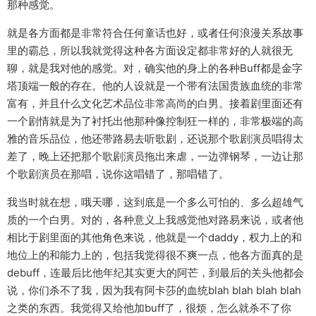
那种感觉。
就是各方面都是非常符合任何童话也好，或者任何浪漫关系故事
里的霸总，所以我就觉得这种各方面设定都非常好的人就很无
聊，就是我对他的感觉。对，确实他的身上的各种Buff都是金字
塔顶端一般的存在。他的人设就是一个带有法国贵族血统的非常
富有，并且什么文化艺术品位非常高尚的白男。接着剧里面还有
一个剧情就是为了衬托出他那种像控制狂一样的，非常极端的高
雅的音乐品位，他还带路易去听歌剧，还说那个歌剧演员唱得太
差了，晚上还把那个歌剧演员拖出来虐，一边弹钢琴，一边让那
个歌剧演员在那唱，说你这唱错了，那唱错了。
我当时就在想，哦天哪，这到底是一个多么可怕的、多么超雄气
质的一个白男。对的，各种意义上我感觉他对路易来说，或者他
相比于剧里面的其他角色来说，他就是一个daddy，权力上的和
地位上的和能力上的，包括我觉得很不爽一点，他各方面真的是
debuff，连最后比他年纪其实更大的阿芒，到最后的关头他都会
说，你们杀不了我，因为我有阿卡莎的血统blah blah blah blah
之类的东西。我觉得又给他加buff了，很烦，怎么就杀不了你