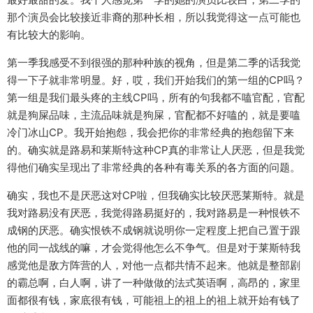
那个演员会比较接近非裔的那种长相，所以我觉得这一点可能也
有比较大的影响。
第一季我感受不到很强的那种种族的视角，但是第二季的话我觉
得一下子就非常明显。好，哎，我们开始我们的第一组的CP吗？
第一组是我们最头疼的主线CP吗，所有的句我都不嗑官配，官配
就是狗屎品味，主流品味就是狗屎，官配都不好嗑的，就是要嗑
冷门冰山CP。我开始抱怨，我会把你的非常经典的抱怨留下来
的。确实就是路易和莱斯特这种CP真的非常让人厌恶，但是我觉
得他们确实呈现出了非常经典的各种有毒关系的各方面的问题。
确实，我也不是厌恶这对CP啦，但我确实比较厌恶莱斯特。就是
我对路易没有厌恶，我觉得路易挺好的，我对路易是一种恨铁不
成钢的厌恶。确实恨铁不成钢就说明你一定程度上把自己置于跟
他的同一战线的嘛，才会觉得他怎么不争气。但是对于莱斯特我
感觉他是敌方阵营的人，对他一点都共情不起来。他就是整部剧
的霸总啊，白人啊，讲了一种做做的法式英语啊，高昂的，家里
面都很有钱，家底很有钱，可能祖上的祖上的祖上就开始有钱了