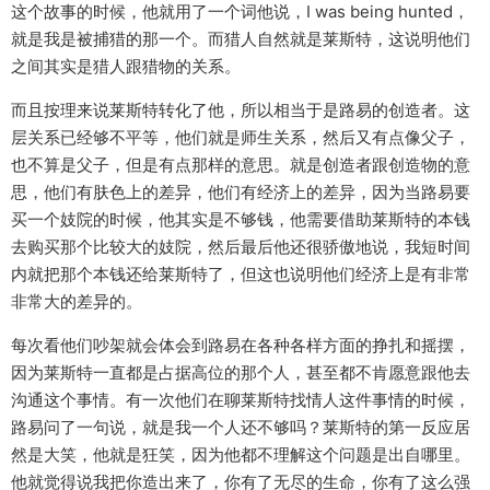
这个故事的时候，他就用了一个词他说，I was being hunted，
就是我是被捕猎的那一个。而猎人自然就是莱斯特，这说明他们
之间其实是猎人跟猎物的关系。
而且按理来说莱斯特转化了他，所以相当于是路易的创造者。这
层关系已经够不平等，他们就是师生关系，然后又有点像父子，
也不算是父子，但是有点那样的意思。就是创造者跟创造物的意
思，他们有肤色上的差异，他们有经济上的差异，因为当路易要
买一个妓院的时候，他其实是不够钱，他需要借助莱斯特的本钱
去购买那个比较大的妓院，然后最后他还很骄傲地说，我短时间
内就把那个本钱还给莱斯特了，但这也说明他们经济上是有非常
非常大的差异的。
每次看他们吵架就会体会到路易在各种各样方面的挣扎和摇摆，
因为莱斯特一直都是占据高位的那个人，甚至都不肯愿意跟他去
沟通这个事情。有一次他们在聊莱斯特找情人这件事情的时候，
路易问了一句说，就是我一个人还不够吗？莱斯特的第一反应居
然是大笑，他就是狂笑，因为他都不理解这个问题是出自哪里。
他就觉得说我把你造出来了，你有了无尽的生命，你有了这么强