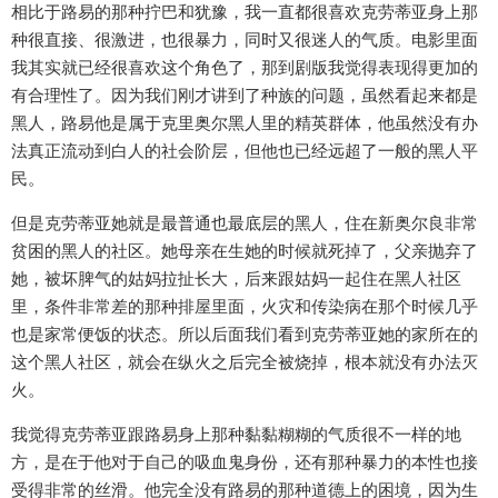
相比于路易的那种拧巴和犹豫，我一直都很喜欢克劳蒂亚身上那
种很直接、很激进，也很暴力，同时又很迷人的气质。电影里面
我其实就已经很喜欢这个角色了，那到剧版我觉得表现得更加的
有合理性了。因为我们刚才讲到了种族的问题，虽然看起来都是
黑人，路易他是属于克里奥尔黑人里的精英群体，他虽然没有办
法真正流动到白人的社会阶层，但他也已经远超了一般的黑人平
民。
但是克劳蒂亚她就是最普通也最底层的黑人，住在新奥尔良非常
贫困的黑人的社区。她母亲在生她的时候就死掉了，父亲抛弃了
她，被坏脾气的姑妈拉扯长大，后来跟姑妈一起住在黑人社区
里，条件非常差的那种排屋里面，火灾和传染病在那个时候几乎
也是家常便饭的状态。所以后面我们看到克劳蒂亚她的家所在的
这个黑人社区，就会在纵火之后完全被烧掉，根本就没有办法灭
火。
我觉得克劳蒂亚跟路易身上那种黏黏糊糊的气质很不一样的地
方，是在于他对于自己的吸血鬼身份，还有那种暴力的本性也接
受得非常的丝滑。他完全没有路易的那种道德上的困境，因为生