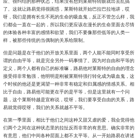
应、很纠结的那种状态，结果没有想到莱斯特转眼就出去乱搞
了。这就让路易觉得很困惑，莱斯特就开始巴拉巴拉地讲，哎
呀，我们是拥有长生不死的生命的吸血鬼，反正不管怎么样，我
们都会一直在一起的，所以我们更应该在漫长的生命里面去尽情
的体验各种丰富的感情和欲望，我们不要像那些低等的人类一
样，被那些传统的当偶制的关系给限制。
但是问题是在于他们的开放关系里面，两个人能不能同时享受所
谓的自由平等，就是完全另外一码事情了。因为对自由和平等的
定义，两个人都有自己的标准嘛，路易他对莱斯特的自由的理念
接受得非常勉强，他明明是刚被莱斯特强行转化成为吸血鬼，这
个时候的他还是更渴望一种非常有稳定和归属感的情感关系。相
比于自由，路易他可能更在乎的是平等，但是这里就有一个问
题，这个莱斯特越是宣称说，哎呀，我们要享受自由的关系，路
易就觉得哎呀，我们的关系就越不平等。
在第一季里面，相比于他们之间这种又甜又虐的爱，我会觉得他
们两个之间在这种状态里的拉扯反而非常的有意思。确实非常的
有意思，他们中间各种层面上都不太平等。从一开始路易在讲述