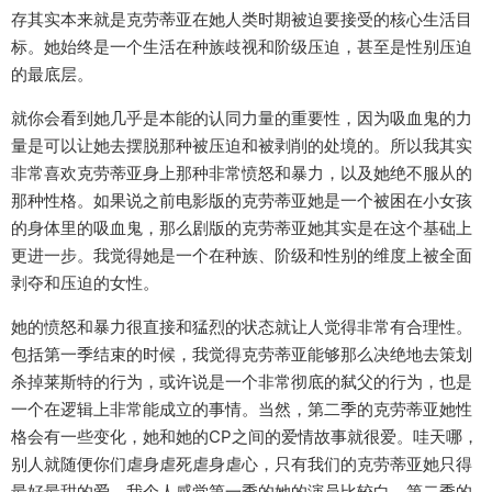
存其实本来就是克劳蒂亚在她人类时期被迫要接受的核心生活目
标。她始终是一个生活在种族歧视和阶级压迫，甚至是性别压迫
的最底层。
就你会看到她几乎是本能的认同力量的重要性，因为吸血鬼的力
量是可以让她去摆脱那种被压迫和被剥削的处境的。所以我其实
非常喜欢克劳蒂亚身上那种非常愤怒和暴力，以及她绝不服从的
那种性格。如果说之前电影版的克劳蒂亚她是一个被困在小女孩
的身体里的吸血鬼，那么剧版的克劳蒂亚她其实是在这个基础上
更进一步。我觉得她是一个在种族、阶级和性别的维度上被全面
剥夺和压迫的女性。
她的愤怒和暴力很直接和猛烈的状态就让人觉得非常有合理性。
包括第一季结束的时候，我觉得克劳蒂亚能够那么决绝地去策划
杀掉莱斯特的行为，或许说是一个非常彻底的弑父的行为，也是
一个在逻辑上非常能成立的事情。当然，第二季的克劳蒂亚她性
格会有一些变化，她和她的CP之间的爱情故事就很爱。哇天哪，
别人就随便你们虐身虐死虐身虐心，只有我们的克劳蒂亚她只得
最好最甜的爱。我个人感觉第一季的她的演员比较白，第二季的