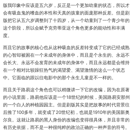
版我印象中应该是五六岁，反正是一个更加幼童的状态，所以才
会有吸血鬼的嗜血的本性和天真的孩童的面庞那种反差。但是剧
版把它从五六岁调整到了十四岁，从一个幼童到了一个青少年的
这个阶段，所以会赋予克劳蒂亚这个角色更多的能动性和丰满
度。
而且它的故事的核心也从这种吸血的反差转变成了它的已经成熟
的心智却被困在一个未成年的身体中，而且是个永生的、永远不
会长大、永远不会发育的未成年的身体中，而且永远都是会维持
在一个相对比较躁狂热气的渴望爱、渴望激情的这么一个状态
中。它面临的跟以往电影中的那个永生儿童是不一样的。
而且关于路易这个角色也可以稍微讲一下它的改编，因为在原著
的小说里面，路易他应该是一个18世纪的时候，美国路易安那州
的一个白人的种植园园主。但是剧版其实是把故事的时代背景往
后推了100多年，就变成了20世纪初，也就是1910年的美国新奥
尔良。这就让路易的黑人身份的改编也变得很具体，并且非常的
有历史依据，而不是一种很纯粹的政治正确的一种声音的符号。