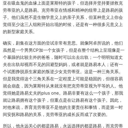
亚在吸血鬼的血缘上面是莱斯特的孩子，但选择并坚持要拯救克
劳蒂亚的人是路易。克劳蒂亚在情感和精神的纽带上是路易的孩
子。他们虽然不是生物学意义上的亲子关系，但某种意义上你会
觉得至少这三人组刚开始出现的时候，还是有一种很多元意义上
的新型家庭关系。
确实，剧集在这方面的尝试非常有意思。就像阿卓所说的，他们
虽然是一个男男CP加一个女孩子，但是在整个结构上呈现像是一
个暴躁的比较主外的爸爸，随时可以出去出轨；一个明明知道丈
夫在出轨却视而不见的回避型妈妈，或者就是路易本人；还有一
个试图挣脱原生家庭的叛逆少女克劳蒂亚。这是一种三角关系。
但是我觉得这个三角关系在一定程度上可能是稳固的，但很容易
就会崩盘，因为莱斯特从来就没有把克劳蒂亚视为平等的人。他
觉得她是路易丈夫的plus one。路易非要有这么一个孩子，那我
就让路易拥有这个孩子，但重点是在让路易有这个孩子。因此，
对他来说，养育克劳蒂亚不是他的主要责任和事情，而是第一时
间安抚和路易的关系，克劳蒂亚的成长反而成了次要的。
所以，他永远关心的都是路易，永远选择的都是路易，而克劳蒂