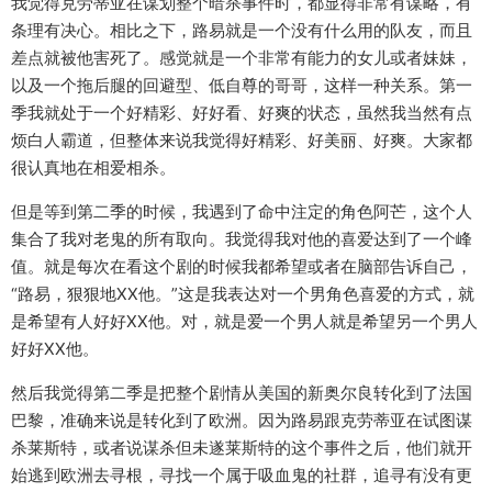
我觉得克劳蒂亚在谋划整个暗杀事件时，都显得非常有谋略，有
条理有决心。相比之下，路易就是一个没有什么用的队友，而且
差点就被他害死了。感觉就是一个非常有能力的女儿或者妹妹，
以及一个拖后腿的回避型、低自尊的哥哥，这样一种关系。第一
季我就处于一个好精彩、好好看、好爽的状态，虽然我当然有点
烦白人霸道，但整体来说我觉得好精彩、好美丽、好爽。大家都
很认真地在相爱相杀。
但是等到第二季的时候，我遇到了命中注定的角色阿芒，这个人
集合了我对老鬼的所有取向。我觉得我对他的喜爱达到了一个峰
值。就是每次在看这个剧的时候我都希望或者在脑部告诉自己，
“路易，狠狠地XX他。”这是我表达对一个男角色喜爱的方式，就
是希望有人好好XX他。对，就是爱一个男人就是希望另一个男人
好好XX他。
然后我觉得第二季是把整个剧情从美国的新奥尔良转化到了法国
巴黎，准确来说是转化到了欧洲。因为路易跟克劳蒂亚在试图谋
杀莱斯特，或者说谋杀但未遂莱斯特的这个事件之后，他们就开
始逃到欧洲去寻根，寻找一个属于吸血鬼的社群，追寻有没有更