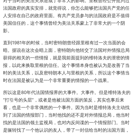
对于当时的美法关系造成了非常大的影响。里根曾经公开批判过
法国政府的真实安排，就觉得说，你怎么能够把法国共产党的任
人安排在自己的政府里面。有共产党员参与的法国政府是不值得
美国信任的，这个事情曾经为美法关系蒙上了非常大的一个阴
影。
直到1981年的时候，当时密特朗曾经跟里根有过一次当面的会
晤。据说在这次会晤上面，密特朗向他转交了法国对外情报总局
获得的相关的一些情报，就是我前面提到的维特洛夫的泄密的情
报，以此来换取里根的信任。这个事情本身也被认为是改善了当
时的美法关系，以及密特朗本人与里根的关系，所以这个事情当
时在法国是被认为是一个非常重要的情报的一个战果。
所以这是80年代法国情报界的大事件。大事件。但是维特洛夫的
“打引号的头层”，或者是他被法国方面的策反，其实也事后来
看，也是一个非常偶然的一个事件。因为当时是维特洛夫主动找
到了法国的情报部门，当时他找的还不是对外情报总局，他当时
找的是法国的领土监视局，也对内反间谍的一个情报部门。当时
是辗转找了一个他认识的友人，带了一封信给当时的法国方面，