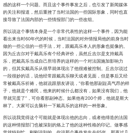
感的这样一个问题。而且这个事件事发之后，也引发了新闻媒体
的关注和报道，然后重挫了当时法国的一些国际形象，同时也直
接导致了法国内部的一些情报部门的一些改组。
所以说这个事情本身是一个非常代表性的这样一个事件，因为能
看出来当时60年代的时候，当时法国的对外情报局他的前身当时
做的一些公信的一些手法，对，跟戴高乐本人的形象也挺像的。
因为丘吉尔对于戴高乐有个经典评价，虽然丘吉尔是支持戴高
乐，把戴高乐当成自己所培养的这样的一个对法国施加影响力
的，但其实戴高乐从很早就体现出了他很难被控制。丘吉尔说过
一段很妙的话，说他经常跟戴高乐聊天或者见面，但是事后又经
常被戴高乐祈祷，他就说跟朋友讲说，“你看他那副趾高气昂的样
子，他就是个难民，他来的时候什么都没有，如果没有我们，他
早就完蛋了”，可你看那副神态。如果他有200个师，他就是斯大
林了。大家可以去脑补一下戴高乐的这样的一种形象。
所以说我觉得这个可能就是体现出他的志向，或者他缔造的法国
的这种情报部门也被深刻的烙上了他的这种性格的印记。做事感
觉就特别忙。刚刚说到的，你说那个事件发生在65年，那再过几