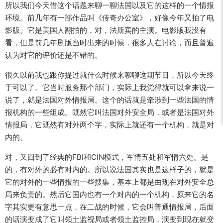
所以我们今天借这个话题来聊一聊法国以及它的这样的一个情报
环境。前几年有一部作品叫《传奇办公室》，好像今年又拍了电
影版。它是美国人翻拍的，对，法斯宾的主演。电影版我没有
看，但是前几年剧版当时出来的时候，很多人在讨论，而且普遍
认为对它的评价还是不错的。
很久以前我也跟你提过就什么时候来聊聊这期节目，所以今天终
于可以了。它当时服务那个部门，实际上我觉得就可以拿来说一
说了，就是法国对外情报局。这个的话就是牵涉到一些法国的情
报机构的一些组成。既然它叫法国对外安全局，或者是法国对外
情报局，它既然有对外两个字，实际上就还有一个机构，就是对
内的。
对，又回到了经典的FBI和CIN模式，军情五处和军情六处。是
的，有对外的必有对内的。所以说法国其实也是这样子的，就是
它的对外的一些情报的一些搜集，基本上都是由现在对外安全总
局来负责的。然后它国内也有一个对内的一个机构，原来它的名
字其实更有意思一点，在二战的时候，它会叫普通情报局，后面
的话演变成了它叫领土监视局或者领土监控局，演变到现在就变