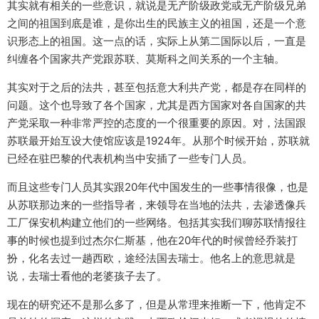
其实就有相关的一些意识，就说是无产阶级政党或无产阶级兄弟
之间的祖国到底是谁，是你出生的民族主义的祖国，还是一个意
识形态上的祖国。这一点的话，实际上从第二国际以后，一直是
纠缠各个国家共产党跟苏联、莫斯科之间关系的一个主轴。
其实对于之后的法共，甚至包括意大利共产党，都是存在同样的
问题。这个也导致了各个国家，尤其是西方国家对各自国家的共
产党采取一种非常严控的态度的一个很重要的原因。对，法国跟
苏联最开始互设大使馆应该是1924年。从那个时候开始，苏联就
已经在驻巴黎的代表机构当中安插了一些专门人员。
而且这些专门人员其实跟20年代中国发生的一些事情很像，也是
从苏联那边来的一些指导者，来领导在当地的法共，去渗透像兵
工厂保安机构建立他们的一些网络。包括其实我们聊苏联情报往
事的时候也提到过杰尔仁斯基，他在20年代的时候曾经乔装打
扮，化名去过一趟西欧，途经法国去瑞士。他名上的意思就是
说，去瑞士看他的老婆孩子去了。
现在的研究还不是那么多了，但是从常理来推断一下，他肯定不