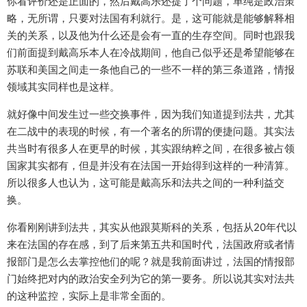
你看评价还是正面的，然后戴高乐还提了个问题，单纯是政治策
略，无所谓，只要对法国有利就行。是，这可能就是能够解释相
关的关系，以及他为什么还是会有一直的生存空间。同时也跟我
们前面提到戴高乐本人在冷战期间，他自己似乎还是希望能够在
苏联和美国之间走一条他自己的一些不一样的第三条道路，情报
领域其实同样也是这样。
就好像中间发生过一些交换事件，因为我们知道提到法共，尤其
在二战中的表现的时候，有一个著名的所谓的便捷问题。其实法
共当时有很多人在更早的时候，其实跟纳粹之间，在很多被占领
国家其实都有，但是并没有在法国一开始得到这样的一种清算。
所以很多人也认为，这可能是戴高乐和法共之间的一种利益交
换。
你看刚刚讲到法共，其实从他跟莫斯科的关系，包括从20年代以
来在法国的存在感，到了后来第五共和国时代，法国政府或者情
报部门是怎么去掌控他们的呢？就是我前面讲过，法国的情报部
门始终把对内的政治安全列为它的第一要务。所以说其实对法共
的这种监控，实际上是非常全面的。