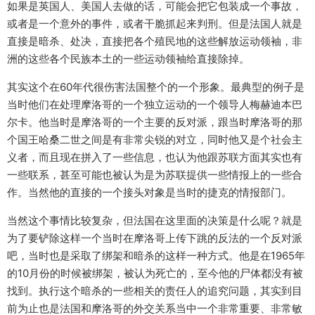
如果是英国人、美国人去做的话，可能会把它包装成一个事故，
或者是一个意外的事件，或者干脆抓起来判刑。但是法国人就是
直接是暗杀、处决，直接把各个殖民地的这些解放运动领袖，非
洲的这些各个民族本土的一些运动领袖给直接除掉。
其实这个在60年代很伤害法国整个的一个形象。最典型的例子是
当时他们在处理摩洛哥的一个独立运动的一个领导人梅赫迪本巴
尔卡。他当时是摩洛哥的一个主要的反对派，跟当时摩洛哥的那
个国王哈桑二世之间是有非常尖锐的对立，同时他又是个社会主
义者，而且现在拼入了一些信息，也认为他跟苏联方面其实也有
一些联系，甚至可能也被认为是为苏联提供一些情报上的一些合
作。当然他的直接的一个接头对象是当时的捷克的情报部门。
当然这个事情比较复杂，但法国在这里面的决策是什么呢？就是
为了要铲除这样一个当时在摩洛哥上传下跳的反法的一个反对派
吧，当时也是采取了绑架和暗杀的这样一种方式。他是在1965年
的10月份的时候被绑架，被认为死亡的，至今他的尸体都没有被
找到。执行这个暗杀的一些相关的责任人的追究问题，其实到目
前为止也是法国和摩洛哥的外交关系当中一个非常重要、非常敏