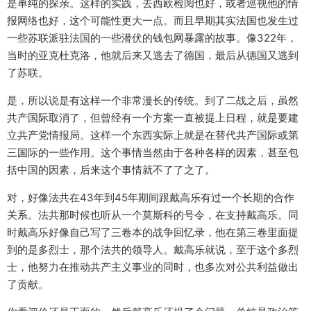
是单纯的探亲。这样的实践，去西欧检阅也好，或者巡视他的情
报网络也好，这个可能性更大一点。而且早期其实法国也发生过
一些苏联派驻法国的一些潜伏的钱包网暴露的故事。像322年，
当时的亚克杜克洛，他就后来又逃去了德国，最后从德国又逃到
了苏联。
是，所以说是有这样一个非常漫长的传统。到了二战之后，虽然
共产国际取消了，但曾经有一个方案一直被提上日程，就是要建
立共产党情报局。这样一个东西实际上就是在替代共产国际或第
三国际的一些作用。这个事情当然由于各种各样的因素，甚至包
括中国的因素，后来这个事情就不了了之了。
对，好像法共在43年到45年期间跟戴高乐有过一个长期的合作
关系。法共那时候也听从一个莫斯科的号令，在支持戴高乐。同
时戴高乐好像自己写了三卷本的战争回忆录，他在第三卷里面提
到的是多烈士，那个法共的领导人。戴高乐就说，至于这个多烈
士，他努力在推动共产主义事业的同时，也多次对公共利益做出
了贡献。