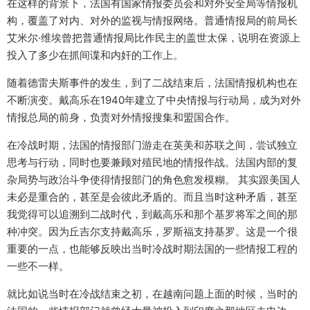
在这样的背景下，法国有国家情报委员会和对外安全局等情报机
构，覆盖了对内、对外的监视与情报网络。普通情报局的前局长
艾米尔·维埃曾把普通情报局比作民主的盖世太保，说明在资源上
投入了多少在抓间谍和内奸的工作上。
随着德雷夫斯事件的发生，到了二战结束后，法国情报机构也在
不断演变。戴高乐在1940年建立了中央情报与行动局，成为对外
情报总局的前身，负责对外情报搜集和盟国合作。
在冷战时期，法国的情报部门游走在英美和苏联之间，尝试独立
思考与行动，同时也要兼顾对殖民地的情报作战。法国内部的复
杂局势与政治斗争使得情报部门的角色愈发模糊。 其实跟美国人
未必是重合的，甚至是会彼此矛盾的。而且当时这种矛盾，甚至
我觉得可以追溯到二战时代，到戴高乐和那个基罗将军之间的那
种冲突。因为丘吉尔支持戴高乐，罗斯福支持基罗。这是一个很
重要的一点，也能够反映出当时冷战时期法国的一些情报工程的
一些不一样。
就比如说当时在冷战结束之初，在越南问题上面的时候，当时的