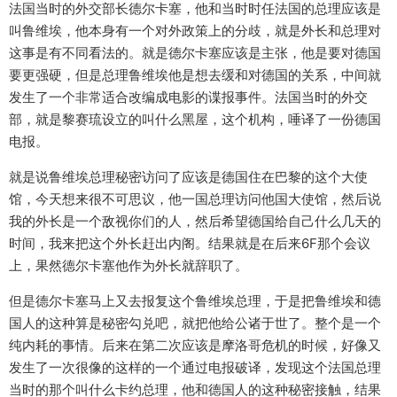
法国当时的外交部长德尔卡塞，他和当时时任法国的总理应该是
叫鲁维埃，他本身有一个对外政策上的分歧，就是外长和总理对
这事是有不同看法的。就是德尔卡塞应该是主张，他是要对德国
要更强硬，但是总理鲁维埃他是想去缓和对德国的关系，中间就
发生了一个非常适合改编成电影的谍报事件。法国当时的外交
部，就是黎赛琉设立的叫什么黑屋，这个机构，唾译了一份德国
电报。
就是说鲁维埃总理秘密访问了应该是德国住在巴黎的这个大使
馆，今天想来很不可思议，他一国总理访问他国大使馆，然后说
我的外长是一个敌视你们的人，然后希望德国给自己什么几天的
时间，我来把这个外长赶出内阁。结果就是在后来6F那个会议
上，果然德尔卡塞他作为外长就辞职了。
但是德尔卡塞马上又去报复这个鲁维埃总理，于是把鲁维埃和德
国人的这种算是秘密勾兑吧，就把他给公诸于世了。整个是一个
纯内耗的事情。后来在第二次应该是摩洛哥危机的时候，好像又
发生了一次很像的这样的一个通过电报破译，发现这个法国总理
当时的那个叫什么卡约总理，他和德国人的这种秘密接触，结果