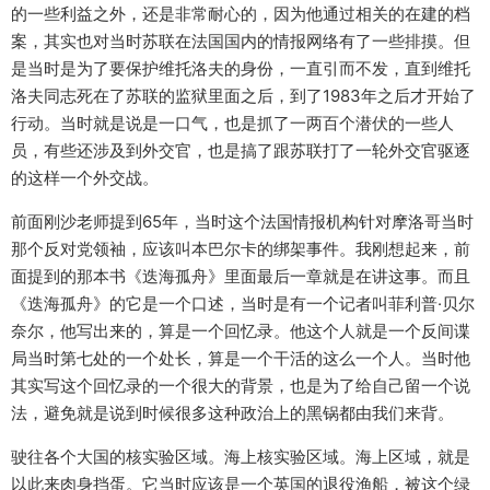
的一些利益之外，还是非常耐心的，因为他通过相关的在建的档
案，其实也对当时苏联在法国国内的情报网络有了一些排摸。但
是当时是为了要保护维托洛夫的身份，一直引而不发，直到维托
洛夫同志死在了苏联的监狱里面之后，到了1983年之后才开始了
行动。当时就是说是一口气，也是抓了一两百个潜伏的一些人
员，有些还涉及到外交官，也是搞了跟苏联打了一轮外交官驱逐
的这样一个外交战。
前面刚沙老师提到65年，当时这个法国情报机构针对摩洛哥当时
那个反对党领袖，应该叫本巴尔卡的绑架事件。我刚想起来，前
面提到的那本书《迭海孤舟》里面最后一章就是在讲这事。而且
《迭海孤舟》的它是一个口述，当时是有一个记者叫菲利普·贝尔
奈尔，他写出来的，算是一个回忆录。他这个人就是一个反间谍
局当时第七处的一个处长，算是一个干活的这么一个人。当时他
其实写这个回忆录的一个很大的背景，也是为了给自己留一个说
法，避免就是说到时候很多这种政治上的黑锅都由我们来背。
驶往各个大国的核实验区域。海上核实验区域。海上区域，就是
以此来肉身挡蛋。它当时应该是一个英国的退役渔船，被这个绿