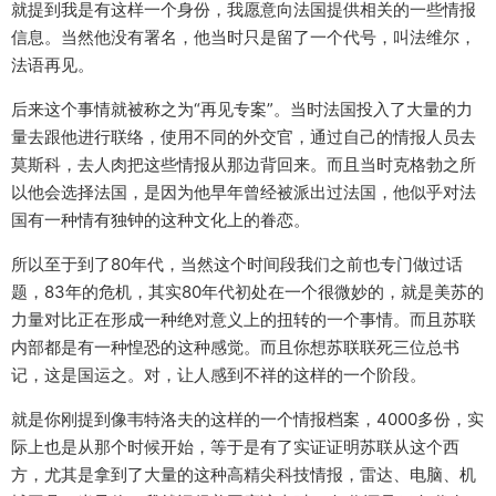
就提到我是有这样一个身份，我愿意向法国提供相关的一些情报
信息。当然他没有署名，他当时只是留了一个代号，叫法维尔，
法语再见。
后来这个事情就被称之为“再见专案”。当时法国投入了大量的力
量去跟他进行联络，使用不同的外交官，通过自己的情报人员去
莫斯科，去人肉把这些情报从那边背回来。而且当时克格勃之所
以他会选择法国，是因为他早年曾经被派出过法国，他似乎对法
国有一种情有独钟的这种文化上的眷恋。
所以至于到了80年代，当然这个时间段我们之前也专门做过话
题，83年的危机，其实80年代初处在一个很微妙的，就是美苏的
力量对比正在形成一种绝对意义上的扭转的一个事情。而且苏联
内部都是有一种惶恐的这种感觉。而且你想苏联联死三位总书
记，这是国运之。对，让人感到不祥的这样的一个阶段。
就是你刚提到像韦特洛夫的这样的一个情报档案，4000多份，实
际上也是从那个时候开始，等于是有了实证证明苏联从这个西
方，尤其是拿到了大量的这种高精尖科技情报，雷达、电脑、机