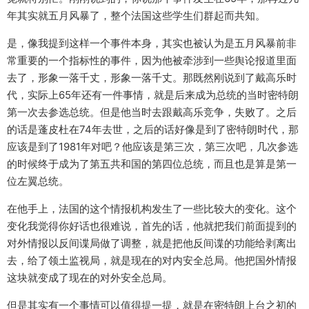
年其实就五月风暴了，整个法国这些学生们群起而共知。
是，像我提到这样一个事件本身，其实也被认为是五月风暴前非
常重要的一个指标性的事件，因为他被牵涉到一些舆论报道里面
去了，形象一落千丈，形象一落千丈。那既然刚说到了戴高乐时
代，实际上65年还有一件事情，就是后来成为总统的当时密特朗
第一次去参选总统。但是他当时去跟戴高乐竞争，失败了。之后
的话是蓬皮杜在74年去世，之后的话好像是到了密特朗时代，那
应该是到了1981年对吧？他应该是第三次，第三次吧，几次参选
的时候终于成为了第五共和国的第四位总统，而且也是算是第一
位左翼总统。
在他手上，法国的这个情报机构发生了一些比较大的变化。这个
变化我觉得你好话也很难说，首先的话，他就把我们前面提到的
对外情报以反间谍局做了调整，就是把他反间谍的功能给剥离出
去，给了领土监视局，就是现在的对内安全总局。他把国外情报
这块就变成了现在的对外安全总局。
但是其实有一个事情可以值得提一提，就是在密特朗上台之初的