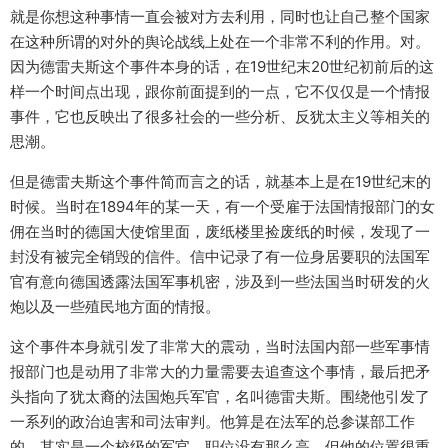
就是你想这种事情一直会被对方去利用，同时也让自己整个国家
在这种所谓的对外的舆论战线上处在一个非常不利的作用。对。
因为德雷夫斯这个事件本身的话，在19世纪末20世纪初前后的这
样一个时间点出现，跟你前面提到的一点，它不仅仅是一个情报
事件，它也反映出了很多社会的一些分析、反犹太主义等相关的
思潮。
但是德雷夫斯这个事件简而言之的话，就基本上是在19世纪末的
时候。当时在1894年的某一天，有一个受雇于法国情报部门的女
佣在当时的德国大使馆里面，废纸楼里捡废纸的时候，发现了一
封没有被完全销毁的信件。信中记录了有一位身居要职的法国军
官有意向德国透露法国军事机密，涉及到一些法国当时研发的火
炮以及一些殖民地方面的情报。
这个事件本身就引发了非常大的震动，当时法国内部一些军事情
报部门也是动用了非常大的力量需要去追查这个事情，最后把矛
头指向了犹太裔的法国炮兵军官，名叫德雷夫斯。围绕他引发了
一系列的政治迫害和司法审判。他算是在法军的总参谋部工作
的，其实是一个校级的军官，职位没有那么高，但他的位置很重