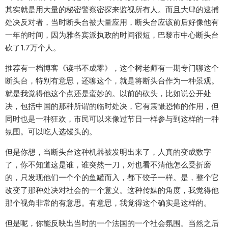
其实就是用大量的秘密警察密探来监视所有人。而且大肆的逮捕
处决反对者，当时断头台被大量应用，断头台应该前后好像他有
一年的时间，因为雅各宾派执政的时间很短，巴黎市中心断头台
砍了1.7万个人。
推荐有一档博客《读书不成零》，这个树老师有一期专门聊这个
断头台，特别有意思，还聊这个，就是将断头台作为一种景观。
就是我觉得他这个点还是蛮妙的。以前的砍头，比如说公开处
决，包括中国的那种所谓的临时处决，它有震慑恐怖的作用，但
同时也是一种狂欢，市民可以来像过节日一样参与到这样的一种
氛围。可以吃人选馒头的。
但是你想，当断头台这种机器被发明出来了，人真的变成数字
了，你不知道这是谁，谁突然一刀，对也看不清他怎么受折磨
的，只发现他们一个个的鱼罐而入，都下饺子一样。是，整个它
改变了那种处决对社会的一个意义。这种传媒的角度，我觉得他
那个视角非常的有意思。有意思，我觉得这个确实是这样的。
但是呢，你能反映出当时的一个法国的一个社会氛围。当然之后