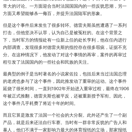
常大的讨论。一方面迎合当时法国国国内的一些反犹思潮，另一
方面又希望能够杀一儆百，并提升法国陆军的形象。
但是这个事件后来发生了很多转环。德雷夫斯虽然遭遇了一系列
打击，但他坚决不认罪，认为自己是被冤枉的。在这个背景之
下，当时军方的情报处有一位新上任的处长亨利，他在任内进行
内部调查，发现很多对德雷夫斯的指控存在很多瑕疵，证据不充
分。在这种情况下，他发动了对这个事情的再审，案件的再审过
程引发了法国国内的一些社会和民族的关注。
最典型的例子是当时著名的小说家佐拉，包括后来当过法国总理
的老虎也参与了这个事件，因此推发动了重审的运动。这个事件
延烧了很长时间，一直到1902年开始进入重审过程，最终在1906
年被正式推翻，德雷夫斯也被平反，还被重新授予军衔。因此，
这个事件几乎耗费了将近十年的时间。
而且它算是激发了法国一个社会的大分裂。此外还产生了一个副
产品，就是后来还法自行车赛。当时有一群非常反犹的广告人和
暴人，他们不满于一家影响力最大的体育报纸的立场，那家报纸