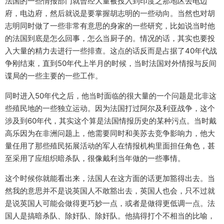
法国的一些情报部门就曾经大量被投入到印度之那地区去电边
府，电边府，然后就说是要掌握胡志明的一些动向。当然也对胡
志明同时做了一些非常有意思的身家的一些研究，比如说当时他
的法国到底是怎么回事，怎么当厨子的。情况的话，其实也要投
入大量的精力去进行一些排查。这点的话反而是占据了40年代战
争刚结束，直到50年代上半月的时候，当时法国对外情报与反间
谍局的一些主要的一些工作。
同时进入50年代之后，他当时面临的很大量的一个问题是北非这
些殖民地的一些独立运动。因为法国打过阿尔及利亚战争，这个
涉及到60年代，其实这个算是法国情报历史的某种污点。当时戴
高乐因为在非洲问题上，他需要同时和美苏去竞争影响力，他大
量任用了那些殖民拓展活动的军人在情报机构里面担任角色，甚
至采用了应组织暗杀队，很像戴利当年做的一些事情。
这个时候你就能看出来，法国人在这方面的话更加豁得出去。当
然我的意思并不是说英国人不敢豁出去，英国人也会，只不过就
是说英国人可能会做得更巧妙一点，或者是做得更低调一点。法
国人是搞暗杀队、除奸队、除奸队。他搞得打个不相当的比喻，