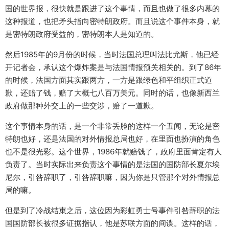
国的世界报，很快就是跟进了这个事情，而且也做了很多内幕的
这种报道，也把矛头指向密特朗政府。而且说这个事件本身，就
是密特朗政府受益的，密特朗本人是知道的。
然后1985年的9月份的时候，当时法国总理叫法比尤斯，他已经
开记者会，承认这个爆炸案是与法国情报预关相关的。到了86年
的时候，法国方面其实跟两方，一方是跟绿色和平组织正式道
歉，还赔了钱，赔了大概七八百万美元。同时的话，也像新西兰
政府做那种外交上的一些交涉，赔了一道歉。
这个事情本身的话，是一个非常丢脸的这样一个丑闻，无论是密
特朗也好，还是法国的对外情报总局也好，在里面也扮演的角色
也不是很光彩。这个世界，1986年就赔钱了，政府里面肯定有人
负责了。当时实际出来负责这个事情的是法国的国防部长夏尔埃
尼尔，引咎辞职了，引咎辞职嘛，因为你是只管那个对外情报总
局的嘛。
但是到了冷战结束之后，这位因为彩虹勇士号事件引咎辞职的法
国国防部长被很多证据指认，他是苏联方面的间谍。这样的话，