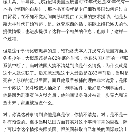
械工具、半导体。我就记得美国应该当时70年代还是80年代有一
本书《悄悄的自杀》，那本书其实就是专门细数美国如何通过自
由贸易，在不知不觉期间向苏联提供了大量的技术援助。他是从
斯大林时代开始写起，是。这套东西的话，实际上维托洛夫的他
提供情报，也进步提供了这样一个相关的信息，也做出了这样一
个过程。
但是这个事情比较诡异的是，维托洛夫本人并没有为法国方面服
务多少年，大概应该是在82年底的时候，他跟法国方面的一些联
系就中断了。当时法国人搞不清楚到底是什么情况，为什么就是
这个人就失联了。后来就发现这个人最后是在83年前后，当时是
死在了苏联的监狱里面。而且他最早被捕的理由非常诡异，是跟
一个苏联军员斗殴把人捅死了，刑事案件，最好是个刑事案件。
他是因为刑事案件入狱之后，他的间谍身份才被进一步曝光和调
查出来，家里被搜查什么。
对，你说这种事情到底他是真是假，你搞不清楚。对，是不是一
种有预设的。至少当时法国方面其实对这个事情非常的重视，除
了可以拿这个情报去跟美国、跟英国获取自己相关的国际政治上