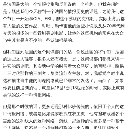
是法国最大的一个情报搜集和反间谍的一个机构。但我在想的
是，既然我们今天聊到一个法国的情报历史的话题，之前我们这
个节目一开始聊CIA、FBI，聊这个苏联的克格勃，实际上背后都
有大量的文艺作品。对吧，勒卡雷他的这些小说以及从70年代到
今天的很多的一些音剧美剧电影，让他的这些机构的形象在大众
当中其实是有不少的一些认知根基的。
但我们提到法国的这个间谍部门的话，你说法国的将军们，法国
的这些文人骚客，很多人还有概念。是，这间谍部门稍微来讲一
讲它的历史吧。其实我中学的时候看大众马呀，他写那些，路易
十三时代那样的三剑客，黎赛流红衣主教。对，我感觉当时小说
这种描述当中他的间谍网络就已经非常的发达了。当然了，如果
你要往前追溯的话，就是从16世纪到18世纪的时候，实际上就有
类似的这样一种情报网络。
但是那个时候的话，更多还是那种比较传统的，依附于个人的这
种情报网络，或者是比如说黎赛流红衣主教，他有遍布欧洲各个
宫廷的这种线人的这种网络，演线。那这种的话更多是一种基于
个人网络，它不是一个机制性很强的一个东西。但法国相对来