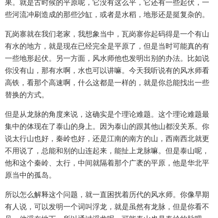
果。就是古时候的平原呢，它没有这么平，它还有一些起伏，一
些河流冲刷造成的那些沙缸，或者是水稻，地形还是挺复杂的。
瓦岗寨就在我们老家，我想象当中，瓦岗寨你起码得是一个有山
有水的地方，就是现在已经完全是平原了，但是当时可能真的有
一些地形起伏。另一方面，风水师他也发明出别的办法。比如说
你没有山，那有水啊，水也可以讲嘛。今天我听说有的风水师看
高铁，看那个高速啊，什么这都是一样的，就是你总能找出一些
替换的方式。
但是从龙脉的角度来说，这确实是个理论难题。这个理论难题最
集中的体现在了泰山的身上。因为泰山的跟其他山都没关系。你
说太行山也好，秦岭也好，还是江南的南方的山，西南西北就更
不用说了，总能和别的山连起来，能扯上龙脉嘛。但是泰山呢，
他和这个秦岭、太行，中间就隔着那个广袤的平原，他是华北平
原当中的孤岛。
所以怎么解释这个问题，就一直困扰着历代的风水师。你像早期
有人说，可以发明一个词叫浮龙，就是虽然有龙脉，但是你看不