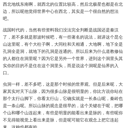
西北地线东南啊，就西北的位置比较高，然后北极星也都是在北
边，所以呢他觉得世界中心在西北，其实是一个很自然的想法
吧。
战国时代的，当然有些资料我们没法完全判断是战国还是秦汉
了，差不多就是那波时候吧，有一些著名的说法，就讲这个昆仑
山这里呢，有个大柱子啊，大同柱和天相通，大地啊，地下全是
孔洞全是洞，就地下的孔洞是连通的。所以后来为什么道教修仙
的人都住在洞里呢？因为它是另外一个世界，进到这个洞里头其
实你的目的不是住在这个洞里头，而是说这个洞呢是仙界的入
口。
虫洞一样，差不多吧，这是那个时候的世界观。但是后来呢，大
家其实对天下山脉，因为很多山脉是很明显的，你比方说你站在
那个太行山脚下，你看太行山，它确实就是一长条山呢，秦岭也
是一条山呢。所以山脉的观念是很早的，这个关键在于呢，把哪
个山和哪个山连起来，有些是明显的能看出来是脉的，有些呢你
不见得能视觉上看出来是脉，但是呢可能它在观念上把它连起
来，这种也都有的。