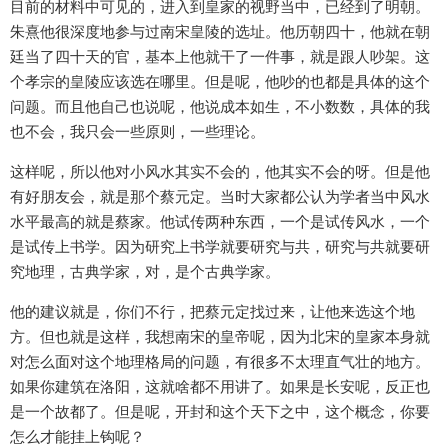
目前的材料中可见的，进入到皇家的视野当中，已经到了明朝。
朱熹他很深度地参与过南宋皇陵的选址。他历朝四十，他就在朝
廷当了四十天的官，基本上他就干了一件事，就是跟人吵架。这
个孝宗的皇陵应该选在哪里。但是呢，他吵的也都是具体的这个
问题。而且他自己也说呢，他说成本如生，不小数数，具体的我
也不会，我只会一些原则，一些理论。
这样呢，所以他对小风水其实不会的，他其实不会的呀。但是他
有好朋友会，就是那个蔡元定。当时大家都公认为学者当中风水
水平最高的就是蔡家。他试传两种东西，一个是试传风水，一个
是试传上书学。因为研究上书学就要研究与共，研究与共就要研
究地理，古典学家，对，是个古典学家。
他的建议就是，你们不行，把蔡元定找过来，让他来选这个地
方。但也就是这样，我想南宋的皇帝呢，因为北宋的皇家本身就
对怎么面对这个地理格局的问题，有很多不太理直气壮的地方。
如果你建筑在洛阳，这就啥都不用讲了。如果是长安呢，反正也
是一个故都了。但是呢，开封和这个天下之中，这个概念，你要
怎么才能挂上钩呢？