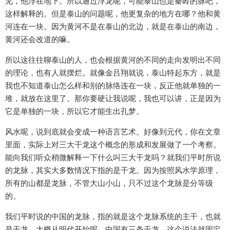
见，他浮在地下。所以通过浮龙呢，可能泰山也是秦岭的脉吧，
这样解释的。但是泰山的问题呢，他更复杂的地方在哪？他和黄
河连在一块。因为黄河不是在泰山的北边，就是在泰山的南边，
黄河还会改道的嘛。
所以这往往聊泰山的人，也会根据黄河的不同的走向发明出不同
的理论，也有人就摆烂。就像金吕翔就说，泰山特起东方，就是
我也不知道泰山怎么样和别的脉络连在一块，反正他就单独的一
堆，就放在这里了。那你要硬让我说呢，我也可以讲，正是因为
它是单独的一块，所以它才能生出孔梦。
风水呢，说到底就会变成一种语言艺术。好像到元代，你在文章
里面，实际上对三大干龙这个概念的形成和发展做了一个考察。
能向我们听众稍微解释一下什么叫三大干龙吗？就我们平时所说
的龙脉，其实大多数情况下指的是干龙。因为按照风水学原理，
所有的山都是龙脉，不管大山小山，只不过这个龙脉是分等级
的。
我们平时说的中国的龙脉，指的就是这个龙脉系统的主干，也就
是干龙。大概从明代开始呢，中国有三条干龙，这个说法就固定