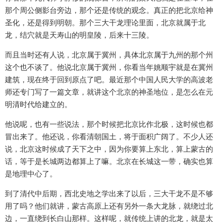
那个周公侧影台旁边，那个还是传统的观念。真正的把北京给神
圣化，还是得到明朝。那个三大干龙理论里面，北京就属于北
龙，结穴就是天寿山的明皇陵，后来十三陵。
而且当时还有人说，北京属于冀州，具体北京属于九州的那个州
这个也不谈了。他说北京属于冀州，你看当年姚顺宇就是在冀州
建筑，现在终于回到原点了吧。最近那个中国人民大学的高波老
师还专门写了一篇文章，就讲这个北京的神圣地位，是怎么在元
明清时代给建立的。
他说呢，也有一些说法，那个时候把北京比作北极，这时候也都
冒出来了。他还说，你看清朝国土，将于面积广阔了。不少人还
说，北京这时候成了天下之中，因为你要算上东北，算上蒙古的
话，等于是长城两边都算上了嘛。北京在长城这一带，确实也算
是地理中心了。
到了清代中后期，西北史地之学出来了以后，三大干龙不是不够
用了吗？他们就讲，蒙古高原上还有另外一条大龙脉，就绕过北
边，一直绕到长白山那样。这样呢，就传统上讲的北龙，就是太