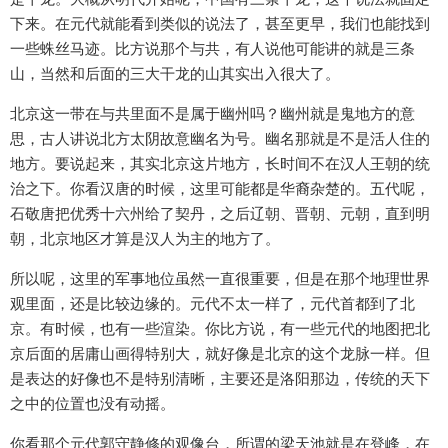
下来。在元代就能看到类似的说法了，甚至更早，我们也能找到
一些蛛丝马迹。比方说那个与共，有人说他可能讲的就是三条
山，当然和后面的三大干龙的山其实出入很大了。
北京这一带在与共里面不是属于幽州吗？幽州就是鬼地方的意
思，古人讲说北方太阴故意幽名为号。幽名那就是不是活人住的
地方。要说起来，其实北京这片地方，长时间不在汉人王朝的统
治之下。你看汉唐的时候，这里可能都是华裔杂楚的。五代呢，
石敬唐把优秀十六州给了契丹，之后辽朝、晋朝、元朝，直到明
朝，北京地区才算是汉人为主的地方了。
所以呢，这里的军事地位虽然一直很重要，但是在那个地理世界
观里面，还是比较边缘的。元代不太一样了，元代首都到了北
京。有时候，也有一些渲染。你比方说，有一些元代的地图把北
京后面的居庸山画得特别大，就好像是北京的这个龙脉一样。但
是表达的好像也不是特别清晰，主要还是洛阳那边，传统的天下
之中的位置也没有动摇。
你看那个元代郭守静修的观像台，所谓的梁天池就是在登峰，在