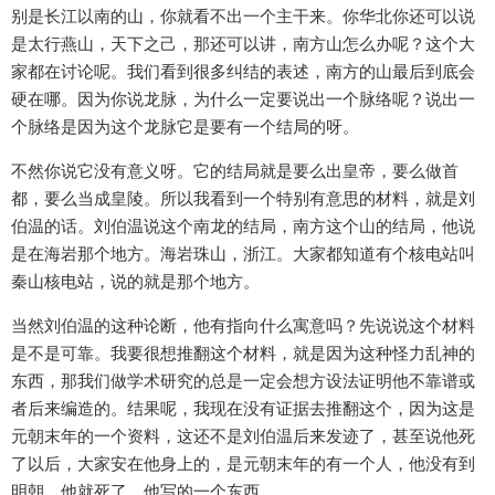
别是长江以南的山，你就看不出一个主干来。你华北你还可以说
是太行燕山，天下之己，那还可以讲，南方山怎么办呢？这个大
家都在讨论呢。我们看到很多纠结的表述，南方的山最后到底会
硬在哪。因为你说龙脉，为什么一定要说出一个脉络呢？说出一
个脉络是因为这个龙脉它是要有一个结局的呀。
不然你说它没有意义呀。它的结局就是要么出皇帝，要么做首
都，要么当成皇陵。所以我看到一个特别有意思的材料，就是刘
伯温的话。刘伯温说这个南龙的结局，南方这个山的结局，他说
是在海岩那个地方。海岩珠山，浙江。大家都知道有个核电站叫
秦山核电站，说的就是那个地方。
当然刘伯温的这种论断，他有指向什么寓意吗？先说说这个材料
是不是可靠。我要很想推翻这个材料，就是因为这种怪力乱神的
东西，那我们做学术研究的总是一定会想方设法证明他不靠谱或
者后来编造的。结果呢，我现在没有证据去推翻这个，因为这是
元朝末年的一个资料，这还不是刘伯温后来发迹了，甚至说他死
了以后，大家安在他身上的，是元朝末年的有一个人，他没有到
明朝，他就死了，他写的一个东西。