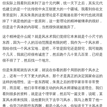
但实际上我看到后来到了这个元代啊，统一天下之后，其实元代
也建立的是一个比传统中央王朝更大的一个疆域。我看到你在文
章里提到，其实朱熹的这套理论是不是顺速在那个时代也就消退
掉了？就是他的这一套原则，这一套理论的精神被继承的很好，
但是这个具体的内容呢，当然很快就被抛弃了。
这个精神是什么呢？就是风水术我们觉得它本来就是个小尺寸的
东西，因为一个人的活动范围是有限的吧，我作为一个风水师，
我给你找一个风水宝地，是吧，不管是阳宅还是阴宅，我可能跑
个几天，我就已经很有诚意了，然后跑个几十里几百里，已经是
很不得了了，然后找一个地方。
但是朱熹呢就告诉大家，就说在你看的那个局部的那个风水之
上，还有一个天下更大的风水。那个才是真正的决定国家命运的
这样的地理性。这一套东西呢，朱熹之后的理学家非常非常赞
同，而且呢，他们非常积极主动的向风水师灌输这道理念。我们
看到很多的资料，就是这个理学家，然后写一篇文章，说呢，某
某风水师来找我，说他要到天下去学习风水，我马上教育了他一
番，你学习的那些东西啊，都是小风小水，你知道天下大风水是