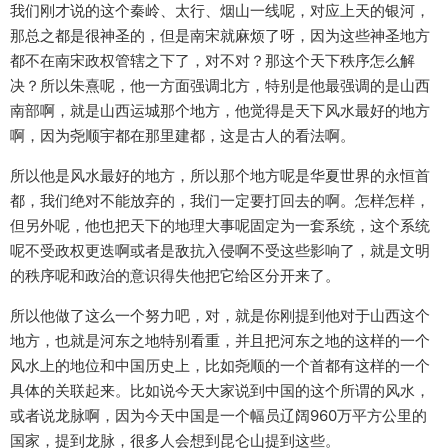
我们刚才说的这个秦岭、太行、烟山一线呢，对应上天的银河，
那总之都是很神圣的，但是南宋就麻烦了呀，因为这些神圣地方
都不在南宋政权管辖之下了，对不对？那这个天下秩序怎么解
决？所以朱熹呢，他一方面强调北方，特别是他最强调的是山西
南部啊，就是山西运城那个地方，他觉得是天下风水最好的地方
啊，因为尧顺宇都在那里建都，这是古人的看法啊。
所以他是风水最好的地方，所以那个地方呢是华夏世界的永恒首
都，我们绝对不能放弃的，我们一定要打回去的啊。怎样怎样，
但另外呢，他也把天下的地理大事呢固定为一套系统，这个系统
呢不受政权更迭啊或者是敌抗入侵啊不受这些影响了，就是文明
的秩序呢和政治的意识得失他把它给区分开来了。
所以他做了这么一个努力吧，对，就是你刚提到他对于山西这个
地方，也就是河东之地特别看重，并且把河东之地的这样的一个
风水上的地位和中国历史上，比如尧顺的一个首都有这样的一个
具体的关联起来。比如说今天大家说到中国的这个所谓的风水，
或者说龙脉啊，因为今天中国是一个幅员辽阔960万平方公里的
国家，提到龙脉，很多人会想到昆仑山提到这些。