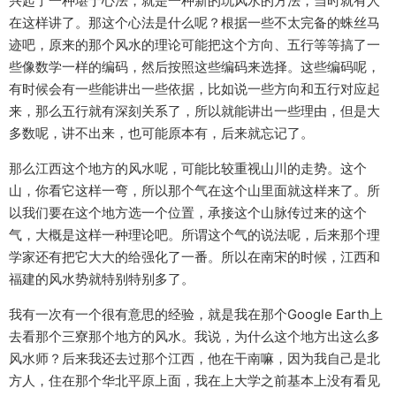
兴起了一种堪于心法，就是一种新的玩风水的方法，当时就有人
在这样讲了。那这个心法是什么呢？根据一些不太完备的蛛丝马
迹吧，原来的那个风水的理论可能把这个方向、五行等等搞了一
些像数学一样的编码，然后按照这些编码来选择。这些编码呢，
有时候会有一些能讲出一些依据，比如说一些方向和五行对应起
来，那么五行就有深刻关系了，所以就能讲出一些理由，但是大
多数呢，讲不出来，也可能原本有，后来就忘记了。
那么江西这个地方的风水呢，可能比较重视山川的走势。这个
山，你看它这样一弯，所以那个气在这个山里面就这样来了。所
以我们要在这个地方选一个位置，承接这个山脉传过来的这个
气，大概是这样一种理论吧。所谓这个气的说法呢，后来那个理
学家还有把它大大的给强化了一番。所以在南宋的时候，江西和
福建的风水势就特别特别多了。
我有一次有一个很有意思的经验，就是我在那个Google Earth上
去看那个三寮那个地方的风水。我说，为什么这个地方出这么多
风水师？后来我还去过那个江西，他在干南嘛，因为我自己是北
方人，住在那个华北平原上面，我在上大学之前基本上没有看见