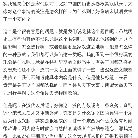
实我挺关心的是宋代以前，比如中国的历史从春秋秦汉以来，大
家对这个事情的关注是怎么样的，为什么到了好像唐宋以后发生
了一个变化？
这个是个很有意思的话题，就是我们说龙脉这个题目呢，虽然历
史上有些内容他不惯以龙脉这个名词吧，假设说他谈到的是这个
国都啊，怎么选择啊，或者是国君皇家发迹之地啊，他是怎么样
的一种形式，我们都可以归为这一类吧。我们看到一个很好玩的
现象是什么呢，就是在特别早期的文献当中，有关于国都选择的
文献恐怕还不少，汉书一文之里面就讲了一些，当然这些文献都
失传了，我们不知道他具体内容是什么，但是他从标题上来看，
肯定是关于这个国都选择的，而且是从天下大事，所谓大举天下
九州行事啊，这个角度去选择国都的。
但是呢，在汉代以后呢，好像这一派的方数呢有一些衰落，直到
这个宋代以后才又重新兴起，究竟是为什么呢？因为你讲一个东
西为什么兴起，其实是很容易的，讲一个东西为什么衰落有时候
很难讲，因为他有时候会自然的衰减或者自然的被遗忘。那我觉
得，比如说在早期历史当中呢，这个大规模人群的迁徙其实相当