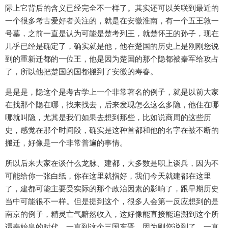
际上它背后的含义已经完全不一样了。其实还可以关联到最近的
一个很多考古爱好者关注的，就是在安徽淮南，有一个五王敦一
号墓，之前一直是认为可能是楚考列王，就楚怀王的孙子，现在
几乎已经是确定了，确实就是他，他在楚国的历史上是刚刚您说
到的重新迁都的一位王，他是因为楚国的那个隐都被秦军给攻占
了，所以他把楚国的国都搬到了安徽的寿春。
是是是，隐这个是考古学上一个非常著名的例子，就是以前大家
在找那个隐在哪，找来找去，后来发现怎么这么多隐，他住在哪
哪就叫隐，尤其是我们如果去想到那些，比如说商周的这些历
史，感觉在那个时间段，确实是这种首都和他的名字在被不断的
搬迁，好像是一个非常普遍的事情。
所以后来大家在谈什么龙脉、建都，大多数是职上谈兵，因为不
可能给你一张白纸，你在这里就指好，我们今天就建都在这里
了，建都可能主要受实际的那个政治因素的影响了，跟早期历史
当中可能很不一样。但是提到这个，很多人会第一反应想到的是
南京的例子，精灵亡气黯然收入，这好像能直接能追溯到这个所
谓秦始皇的时代，一直到这个三国东晋，因为刚您说到了，一直