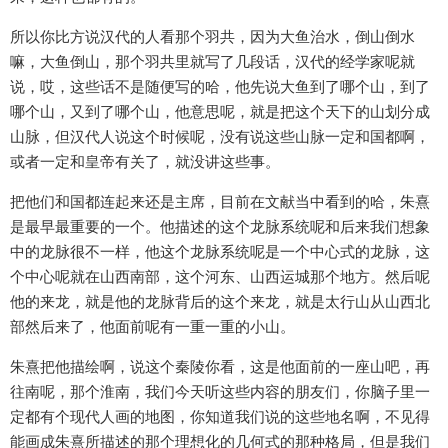
所以你比方说汉代的人看那个羽共，因为大鱼治水，倒山倒水
嘛，大鱼倒山，那个羽共里就写了几段话，汉代的经学家呢就
说，哎，这些话不是随便写的哈，他先说大鱼到了哪个山，到了
哪个山，又到了哪个山，他意思呢，就是把这个天下的山划分成
山脉，但汉代人说这个时候呢，没有说这些山脉一定和国都啊，
或者一定和皇帝有关了，就没讲这些事。
把他们和国都连起来还是主席，目前在文献当中看到的哈，朱熹
是最早最重要的一个。他描述的这个龙脉系统呢和后来我们想象
中的龙脉很不一样，他这个龙脉系统呢是一个中心式的龙脉，这
个中心呢就在山西南部，这个河东、山西运城那个地方。然后呢
他的来龙，就是他的龙脉背后的这个来龙，就是太行山从山西北
部然后来了，他面前呢有一重一重的小山。
朱熹把他描绘啊，说这个秦陵你看，这是他面前的一座山吧，再
往南呢，那个淮南，我们今天听这些内容的朋友们，你脑子里一
定都有个现代人画的地图，你知道我们说的这些地名啊，不见得
能画成朱熹所描述的那个理想化的几何式的那种格局，但是我们