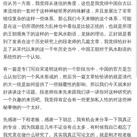
但从另一方面，我觉得从迷信的角度，这也是我觉得中国自古以
来流传的一套对于这种神秘世界的特殊解读，并且发展出了非常
错综复杂的这样一些体系。那么我们今天来聊的这个体系，可能
是在这一切所谓的怪力乱神当中看似是比较正统的，也就是所谓
的王朝视角下的这样的一套风水勘语，龙脉的理论。正好就是看
到了发表在这个历史研究上的段老师的几篇文章，我觉得恰好补
足了从宋代以来的这一千年历史当中，中国王朝对于风水勘语的
系统性的一个认知。
有一篇是专门写自宋道明这样的一个阶段当中，中国的官方是怎
么认知它的一个风水形成的，然后另一篇文章恰恰讲的就是清代
的大一统是如何提供了一些颠覆性的影响。所以我们今天就来好
好谈谈这个话题。段老师你来先来跟我们讲一讲你对这种研究的
一个兴趣的来历吧。我觉得肯定会有一些更加私人性的对这些神
秘事物的一个太好。
先感谢一下程老板，感谢一下胡总，我有机会来分享一下我真正
的专业，因为我最近几年不证业有点太多，有时候我自己都忘了
我究竟在做什么研究了。其实我真正写论文的，就是刚才程老板