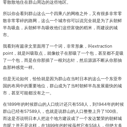
零散散地住在群山周边的这些地区。
所以你会看到群山这么一个四乘八的网格之外，又有很多非常零
散非常零碎的路网，这么一个城市你可以说完全就是为了从朝鲜
半岛吸血，从朝鲜半岛吸收他们这些富饶的稻米，而建设的城
市。
我看到有篇录文里面用了一个词，非常形象，叫extraction
point，就是叫吸取点，就像蚊子在那吸了一个包，甚至都不是吸
了一个包，而是在你那插了一根刘志针，然后源源不断从你那抽
血那种感觉一样。
但是无论如何，恰恰就是因为群山在当时日本的这么一个东亚帝
国的布局中的重要地位，群山成为了当时朝鲜半岛发展最快的城
市，甚至可能都没有之一。
在1899年的时候群山的人口统计还只有558人，到1944年的时候
群山已经有57589人，也就是说群山的人口整整上升了100倍。
而这是否说明日本人把这个地方建设成了一个发达繁荣的朝鲜城
市呢？并不是这样，在1899年的时候虽然它有558人，但绝大多