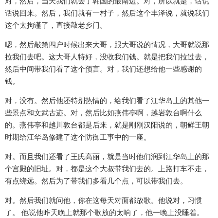
对，然后，当天我们就去了韩国的最南边。对，所以就是，话说
话说回来。然后，我们就有一村子，然后这个丰泽说，就说我们
这个太拘谨了，直接敲老乡门。
嗯，然后敲第四户时候出来大哥，跟大哥说的情况，大哥就说那
拉我们去吧。这大哥人特好，没收我们钱。就是把我们拉过去，
然后中间带我们看了这个预言。对，我们还想给他一些感谢的
钱。
对，没有。然后他还特别热情的，给我们看了江华岛上的其他一
些景点和文武古迹。对，然后比如燕伟亭啊，越岩敦台啊什么
的。燕伟亭和越川敦台都是后来，就是刚刚汉阳说的，朝鲜王朝
时期给江华岛修建了这个防御工事中的一座。
对。而且我们还看了王氏高丽，就是当时他们润到江华岛上的那
个宫殿的旧址。对，都是这个大叔带我们去的。上路打车不走，
有点绕远。然后为了带我们多看几个点，可以带我们去。
对。然后我们就问他，你在这每天对面都放歌。他说对，习惯
了。 他说他昨天晚上就那个歌放的太响了，他一晚上没睡着。