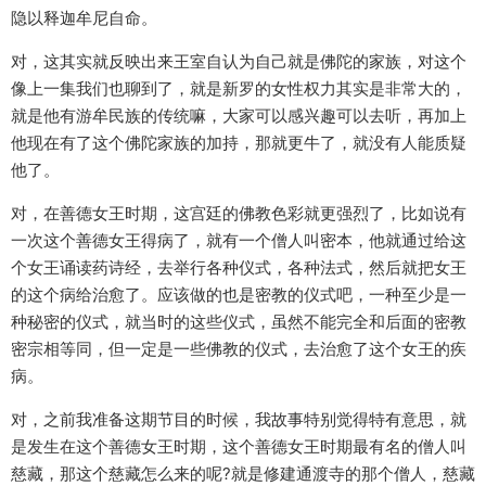
隐以释迦牟尼自命。
对，这其实就反映出来王室自认为自己就是佛陀的家族，对这个
像上一集我们也聊到了，就是新罗的女性权力其实是非常大的，
就是他有游牟民族的传统嘛，大家可以感兴趣可以去听，再加上
他现在有了这个佛陀家族的加持，那就更牛了，就没有人能质疑
他了。
对，在善德女王时期，这宫廷的佛教色彩就更强烈了，比如说有
一次这个善德女王得病了，就有一个僧人叫密本，他就通过给这
个女王诵读药诗经，去举行各种仪式，各种法式，然后就把女王
的这个病给治愈了。应该做的也是密教的仪式吧，一种至少是一
种秘密的仪式，就当时的这些仪式，虽然不能完全和后面的密教
密宗相等同，但一定是一些佛教的仪式，去治愈了这个女王的疾
病。
对，之前我准备这期节目的时候，我故事特别觉得特有意思，就
是发生在这个善德女王时期，这个善德女王时期最有名的僧人叫
慈藏，那这个慈藏怎么来的呢?就是修建通渡寺的那个僧人，慈藏