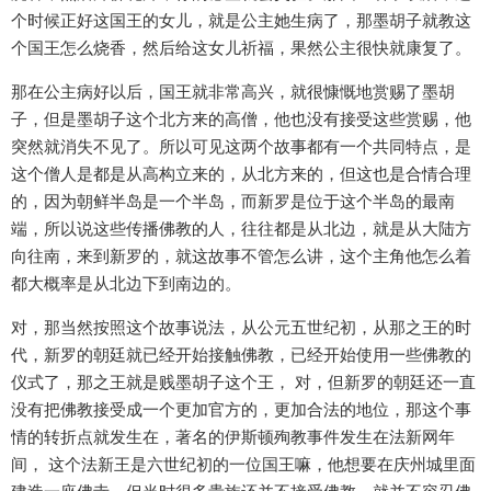
个时候正好这国王的女儿，就是公主她生病了，那墨胡子就教这
个国王怎么烧香，然后给这女儿祈福，果然公主很快就康复了。
那在公主病好以后，国王就非常高兴，就很慷慨地赏赐了墨胡
子，但是墨胡子这个北方来的高僧，他也没有接受这些赏赐，他
突然就消失不见了。所以可见这两个故事都有一个共同特点，是
这个僧人是都是从高构立来的，从北方来的，但这也是合情合理
的，因为朝鲜半岛是一个半岛，而新罗是位于这个半岛的最南
端，所以说这些传播佛教的人，往往都是从北边，就是从大陆方
向往南，来到新罗的，就这故事不管怎么讲，这个主角他怎么着
都大概率是从北边下到南边的。
对，那当然按照这个故事说法，从公元五世纪初，从那之王的时
代，新罗的朝廷就已经开始接触佛教，已经开始使用一些佛教的
仪式了，那之王就是贱墨胡子这个王， 对，但新罗的朝廷还一直
没有把佛教接受成一个更加官方的，更加合法的地位，那这个事
情的转折点就发生在，著名的伊斯顿殉教事件发生在法新网年
间， 这个法新王是六世纪初的一位国王嘛，他想要在庆州城里面