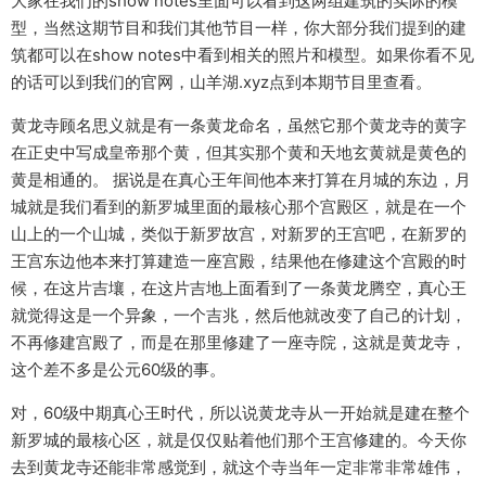
大家在我们的show notes里面可以看到这两组建筑的实际的模
型，当然这期节目和我们其他节目一样，你大部分我们提到的建
筑都可以在show notes中看到相关的照片和模型。如果你看不见
的话可以到我们的官网，山羊湖.xyz点到本期节目里查看。
黄龙寺顾名思义就是有一条黄龙命名，虽然它那个黄龙寺的黄字
在正史中写成皇帝那个黄，但其实那个黄和天地玄黄就是黄色的
黄是相通的。 据说是在真心王年间他本来打算在月城的东边，月
城就是我们看到的新罗城里面的最核心那个宫殿区，就是在一个
山上的一个山城，类似于新罗故宫，对新罗的王宫吧，在新罗的
王宫东边他本来打算建造一座宫殿，结果他在修建这个宫殿的时
候，在这片吉壤，在这片吉地上面看到了一条黄龙腾空，真心王
就觉得这是一个异象，一个吉兆，然后他就改变了自己的计划，
不再修建宫殿了，而是在那里修建了一座寺院，这就是黄龙寺，
这个差不多是公元60级的事。
对，60级中期真心王时代，所以说黄龙寺从一开始就是建在整个
新罗城的最核心区，就是仅仅贴着他们那个王宫修建的。今天你
去到黄龙寺还能非常感觉到，就这个寺当年一定非常非常雄伟，