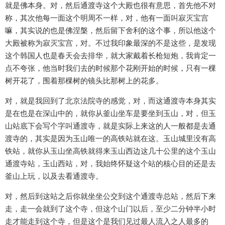
就是佛本身。对，然后通渡寺这个大殿也很有意思，首先他不对
称，其次他每一面这个明周不一样，对，他有一面叫寂灭宝宫
嘛，其实说的也是佛涅槃，然后留下舍利的这个事，所以他这个
大殿被称为寂灭宝宫，对。不过我印象最深的不是这些，是发现
这个韩国人也是春天会去排华，就大家戴着长枪短炮，我肯定一
点不夸张，他当时我们去的时候那个花刚开始的时候，只有一棵
树开花了，围着那棵树的镜头比那树上的花多。
对，就是我回到了北京法院寺的感觉，对，而这通渡寺本身其实
是在也是在深山中的，就你从釜山坐车是要坐到玉山，对，但玉
山站底下会写个字叫通渡寺，就是实际上来这的人一般都是去通
渡寺的，其实是因为玉山唯一的高铁站就在这。玉山城里没有高
铁站，就你从玉山坐高铁就得来玉山西边这几十公里的这个玉山
通渡寺站，玉山西站，对，我始终怀疑这个站的核心目的还是去
釜山上玩，以及去看通渡寺。
对，然后到这站之后你就坐坐公交到这个通渡寺总站，然后下来
走，走一会就到了这个寺，但这个山门以后，至少二分钟半小时
走才能走到这个寺，但是这个是我们见过最人流入之人最多的