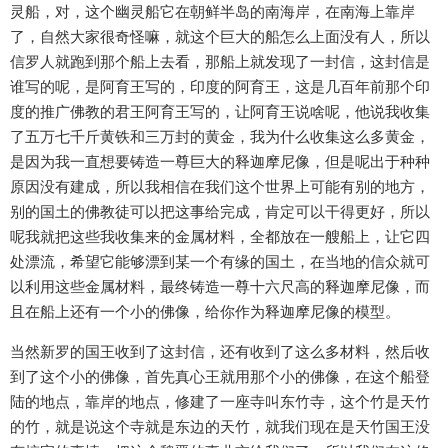
灵船，对，这个幽灵船它在朝鲜半岛的南海岸，在南海上靠岸
了，自然大家很奇怪嘛，就这个巨大的船怎么上面没有人，所以
信罗人就跑到那个船上去看，那船上就发现了一封信，这封信是
谁写的呢，是阿育王写的，印度的阿育王，这是几百年前那个印
度的推广佛教的君王阿育王写的，让阿育王说啥呢，他说我收集
了五万七千斤黄铁和三万封的黄金，我为什么收集这么多黄金，
是因为我一直想要铸造一尊巨大的释迦摩尼像，但是呢出于种种
原因没有建成，所以我相信在我们这个世界上可能有别的地方，
别的国土的佛教徒可以把这事给完成，肯定可以干得更好，所以
呢我就把这些我收集来的金属材料，全都放在一艘船上，让它四
处漂流，希望它能够漂到某一个有缘的国土，在当地的信众就可
以利用这些金属材料，最终铸造一尊十六尺高的释迦摩尼像，而
且在船上还有一个小的佛像，给你作为释迦摩尼像的模型。
当然新罗的国王收到了这封信，还有收到了这么多材料，然后收
到了这个小的佛像，首先真心王就用那个小的佛像，在这个船登
陆的地点，靠岸的地点，修建了一座寺叫东竹寺，这个竹是天竹
的竹，就是说这个寺就是东边的天竹，就我们现在是天竹国王没