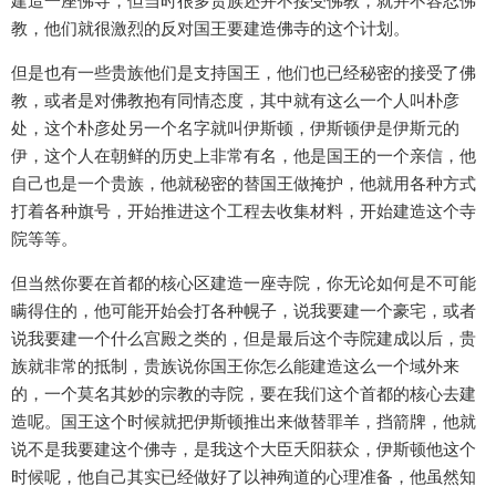
建造一座佛寺，但当时很多贵族还并不接受佛教，就并不容忍佛
教，他们就很激烈的反对国王要建造佛寺的这个计划。
但是也有一些贵族他们是支持国王，他们也已经秘密的接受了佛
教，或者是对佛教抱有同情态度，其中就有这么一个人叫朴彦
处，这个朴彦处另一个名字就叫伊斯顿，伊斯顿伊是伊斯元的
伊，这个人在朝鲜的历史上非常有名，他是国王的一个亲信，他
自己也是一个贵族，他就秘密的替国王做掩护，他就用各种方式
打着各种旗号，开始推进这个工程去收集材料，开始建造这个寺
院等等。
但当然你要在首都的核心区建造一座寺院，你无论如何是不可能
瞒得住的，他可能开始会打各种幌子，说我要建一个豪宅，或者
说我要建一个什么宫殿之类的，但是最后这个寺院建成以后，贵
族就非常的抵制，贵族说你国王你怎么能建造这么一个域外来
的，一个莫名其妙的宗教的寺院，要在我们这个首都的核心去建
造呢。国王这个时候就把伊斯顿推出来做替罪羊，挡箭牌，他就
说不是我要建这个佛寺，是我这个大臣夭阳获众，伊斯顿他这个
时候呢，他自己其实已经做好了以神殉道的心理准备，他虽然知