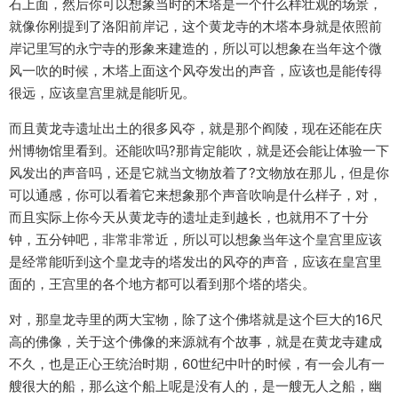
石上面，然后你可以想象当时的木塔是一个什么样壮观的场景，
就像你刚提到了洛阳前岸记，这个黄龙寺的木塔本身就是依照前
岸记里写的永宁寺的形象来建造的，所以可以想象在当年这个微
风一吹的时候，木塔上面这个风夺发出的声音，应该也是能传得
很远，应该皇宫里就是能听见。
而且黄龙寺遗址出土的很多风夺，就是那个阎陵，现在还能在庆
州博物馆里看到。还能吹吗?那肯定能吹，就是还会能让体验一下
风发出的声音吗，还是它就当文物放着了?文物放在那儿，但是你
可以通感，你可以看着它来想象那个声音吹响是什么样子，对，
而且实际上你今天从黄龙寺的遗址走到越长，也就用不了十分
钟，五分钟吧，非常非常近，所以可以想象当年这个皇宫里应该
是经常能听到这个皇龙寺的塔发出的风夺的声音，应该在皇宫里
面的，王宫里的各个地方都可以看到那个塔的塔尖。
对，那皇龙寺里的两大宝物，除了这个佛塔就是这个巨大的16尺
高的佛像，关于这个佛像的来源就有个故事，就是在黄龙寺建成
不久，也是正心王统治时期，60世纪中叶的时候，有一会儿有一
艘很大的船，那么这个船上呢是没有人的，是一艘无人之船，幽