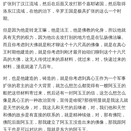
扩张到了汉江流域，然后在后面又攻打那个嘉耶诸国，然后取得
洛东江流域，在他的治下，辛罗王国是极具扩张的这么一个时
期。
但是因为他是转龙王嘛，他是法王，他是佛教的化身，所以他就
具有无穷的权力，因为他出去攻打别的地方也是在弘扬佛法嘛。
而且你考虑到大佛就是刚才聊这个十六尺高的佛像，就是在真心
王时期他建造的，就是你考虑到刚才最开始咱们聊到这个十六尺
高的大佛，这无人传优过来的原材料，优过来，对，快递过来的
材料，漫底就递了几百年。
对，也是他建造的，铸造的，就是你考虑到真心王作为一个军事
扩张的君主的这个大背景，就怎么想怎么都觉得有一艘阿玉王的
船把这些材料寄过来，然后还有一封阿玉王的信，这怎么想怎么
像是真心王的一种政治宣传，宣传是啥呢?那很明显就是我这儿就
是天竺的化身，对，我这儿和天竺的后继者，对，我们他和天竺
和佛的故乡是有直接的联系的，就是精神续做，对，那有佛陀，
佛陀后面阿玉王，那我建立了阿玉王没造出来的佛像，那我跟阿
玉王也是可以对比的，我就是东方的阿玉王。