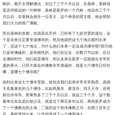
昧的，都不太理解佛法，但过了三千个月以后，在基林，基林就
是庆州南边的一片树林，基林是新罗的一个代称，他说在三千个
月以后，在基林会诞生一位圣王，这个神圣的君主呢，他会帮助
我们大力的推广佛教。
而在基林的首都，也就是在庆州，已经有了七处空置的遗址，这
个是未来注定要变成佛寺的，然后他就把这七个地点都列出来
了，说这个七个地点，为什么他们未来一定会成为佛寺呢?因为他
们是有佛缘的，是有根性的，他们在过去，在数万节以前，在过
去佛的时代，他们就是佛寺，所以未来在新罗一定能诞生非常旺
盛的香火，已经大家会对佛教非常虔诚的，就是七个佛寺已经在
哪，是哪七个佛寺呢?
他列出来这七个佛寺里面，就包含我们后来非常非常熟悉，鼎鼎
大名最著名的几个佛寺，比如凤凰寺、黄龙寺、四天王寺，还有
新伦寺等等。那果然多了三千个月以后，就这三千个月，这个数
量单位实在是比较少见，就是过了两百多年以后，果然新罗成为
了一个佛教化的土地，二道的这个首传佛教之功，在两三百年之
后，果然显现出来，让庆州变成了一个佛国净土。