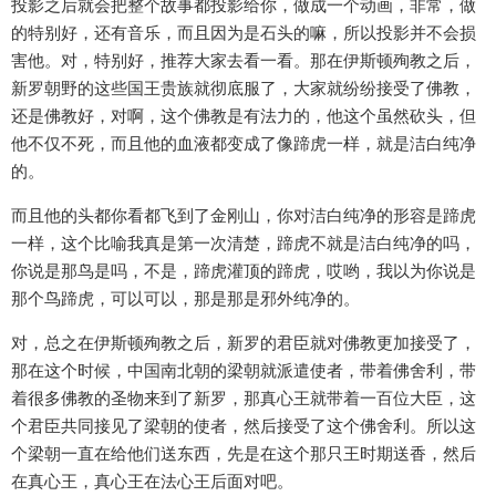
投影之后就会把整个故事都投影给你，做成一个动画，非常，做
的特别好，还有音乐，而且因为是石头的嘛，所以投影并不会损
害他。对，特别好，推荐大家去看一看。那在伊斯顿殉教之后，
新罗朝野的这些国王贵族就彻底服了，大家就纷纷接受了佛教，
还是佛教好，对啊，这个佛教是有法力的，他这个虽然砍头，但
他不仅不死，而且他的血液都变成了像蹄虎一样，就是洁白纯净
的。
而且他的头都你看都飞到了金刚山，你对洁白纯净的形容是蹄虎
一样，这个比喻我真是第一次清楚，蹄虎不就是洁白纯净的吗，
你说是那鸟是吗，不是，蹄虎灌顶的蹄虎，哎哟，我以为你说是
那个鸟蹄虎，可以可以，那是那是邪外纯净的。
对，总之在伊斯顿殉教之后，新罗的君臣就对佛教更加接受了，
那在这个时候，中国南北朝的梁朝就派遣使者，带着佛舍利，带
着很多佛教的圣物来到了新罗，那真心王就带着一百位大臣，这
个君臣共同接见了梁朝的使者，然后接受了这个佛舍利。所以这
个梁朝一直在给他们送东西，先是在这个那只王时期送香，然后
在真心王，真心王在法心王后面对吧。