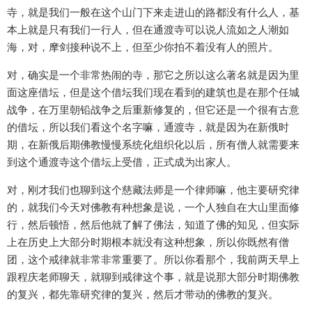
寺，就是我们一般在这个山门下来走进山的路都没有什么人，基
本上就是只有我们一行人，但在通渡寺可以说人流如之人潮如
海，对，摩剑接种说不上，但至少你拍不着没有人的照片。
对，确实是一个非常热闹的寺，那它之所以这么著名就是因为里
面这座借坛，但是这个借坛我们现在看到的建筑也是在那个任城
战争，在万里朝铅战争之后重新修复的，但它还是一个很有古意
的借坛，所以我们看这个名字嘛，通渡寺，就是因为在新俄时
期，在新俄后期佛教慢慢系统化组织化以后，所有僧人就需要来
到这个通渡寺这个借坛上受借，正式成为出家人。
对，刚才我们也聊到这个慈藏法师是一个律师嘛，他主要研究律
的，就我们今天对佛教有种想象是说，一个人独自在大山里面修
行，然后顿悟，然后他就了解了佛法，知道了佛的知见，但实际
上在历史上大部分时期根本就没有这种想象，所以你既然有僧
团，这个戒律就非常非常重要了。所以你看那个，我前两天早上
跟程庆老师聊天，就聊到戒律这个事，就是说那大部分时期佛教
的复兴，都先靠研究律的复兴，然后才带动的佛教的复兴。