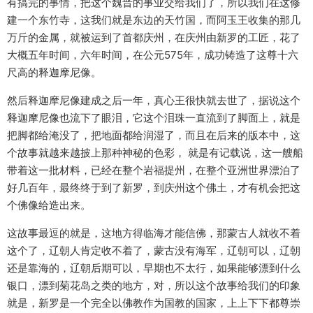
有搞完的事情，把这个魏晋的事业交给我们了，所以我们在这修
建一个东竹寺，这我们就是东边的天竹国，而阿玉王收集的那几
万斤的金属，就被运到了首都庆州，在庆州由新罗的工匠，花了
大概五年时间，六年时间，在公元575年，成功铸造了这尊十六
尺高的释迦摩尼像。
然后释迦摩尼像建成之后一年，真心王很快就去世了，据说这个
释迦摩尼像也流下了眼泪，它这个泪珠一直流到了脚面上，就是
把脚都给淹没了，把地面都给润湿了，而且在后来的版本中，这
个故事就越来越披上那种神秘的色彩， 就是有记载说，这一艘船
带着这一批材料，已经在整个岩福提州，在整个亚洲世界漂泊了
好几百年，最终终于到了新罗，到庆州这个佛土，才有机会把这
个佛像给造出来。
这故事最逗的就是，这地方得临海才能信佛，那蒙古人就收不着
这个了，辽朝人肯定收不着了，蒙古没有海军，辽朝可以，辽朝
还是靠海的，辽朝后期可以，早期也不太行，如果能够漂到什么
银口，漂到菊花岛之类的地方，对，所以这个故事给我们的印象
就是，新罗是一个完全以佛教作为国教的国家，上上下下都尊崇