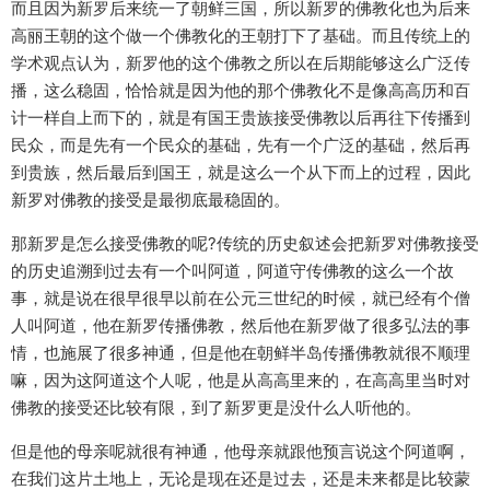
而且因为新罗后来统一了朝鲜三国，所以新罗的佛教化也为后来
高丽王朝的这个做一个佛教化的王朝打下了基础。而且传统上的
学术观点认为，新罗他的这个佛教之所以在后期能够这么广泛传
播，这么稳固，恰恰就是因为他的那个佛教化不是像高高历和百
计一样自上而下的，就是有国王贵族接受佛教以后再往下传播到
民众，而是先有一个民众的基础，先有一个广泛的基础，然后再
到贵族，然后最后到国王，就是这么一个从下而上的过程，因此
新罗对佛教的接受是最彻底最稳固的。
那新罗是怎么接受佛教的呢?传统的历史叙述会把新罗对佛教接受
的历史追溯到过去有一个叫阿道，阿道守传佛教的这么一个故
事，就是说在很早很早以前在公元三世纪的时候，就已经有个僧
人叫阿道，他在新罗传播佛教，然后他在新罗做了很多弘法的事
情，也施展了很多神通，但是他在朝鲜半岛传播佛教就很不顺理
嘛，因为这阿道这个人呢，他是从高高里来的，在高高里当时对
佛教的接受还比较有限，到了新罗更是没什么人听他的。
但是他的母亲呢就很有神通，他母亲就跟他预言说这个阿道啊，
在我们这片土地上，无论是现在还是过去，还是未来都是比较蒙