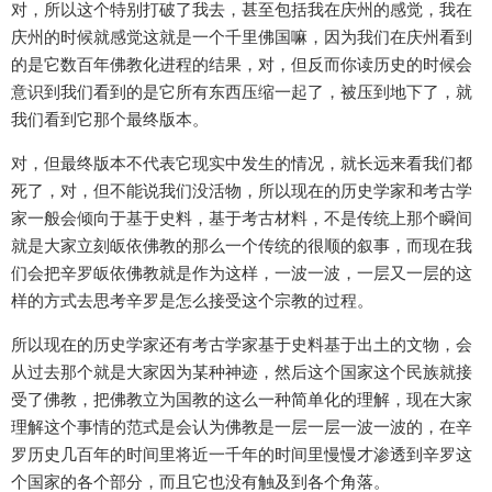
对，所以这个特别打破了我去，甚至包括我在庆州的感觉，我在
庆州的时候就感觉这就是一个千里佛国嘛，因为我们在庆州看到
的是它数百年佛教化进程的结果，对，但反而你读历史的时候会
意识到我们看到的是它所有东西压缩一起了，被压到地下了，就
我们看到它那个最终版本。
对，但最终版本不代表它现实中发生的情况，就长远来看我们都
死了，对，但不能说我们没活物，所以现在的历史学家和考古学
家一般会倾向于基于史料，基于考古材料，不是传统上那个瞬间
就是大家立刻皈依佛教的那么一个传统的很顺的叙事，而现在我
们会把辛罗皈依佛教就是作为这样，一波一波，一层又一层的这
样的方式去思考辛罗是怎么接受这个宗教的过程。
所以现在的历史学家还有考古学家基于史料基于出土的文物，会
从过去那个就是大家因为某种神迹，然后这个国家这个民族就接
受了佛教，把佛教立为国教的这么一种简单化的理解，现在大家
理解这个事情的范式是会认为佛教是一层一层一波一波的，在辛
罗历史几百年的时间里将近一千年的时间里慢慢才渗透到辛罗这
个国家的各个部分，而且它也没有触及到各个角落。