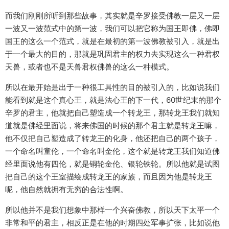
而我们刚刚所听到那些故事，其实就是辛罗接受佛教一层又一层
一波又一波范式中的第一波，我们可以把它称为国王即佛，佛即
国王的这么一个范式，就是在最初的第一波佛教被引入，就是出
于一个最大的目的，那就是巩固君主的权力去实现这么一种君权
天兽，或者也不是天兽君权佛兽的这么一种模式。
所以在最开始是出于一种很工具性的目的被引入的，比如说我们
能看到就是这个真心王，就是法心王的下一代，60世纪末的那个
辛罗的君主，他就把自己塑造成一个转龙王，那转龙王我们就知
道就是佛经里面说，将来佛国的时候的那个君主就是转龙王嘛，
他不仅把自己塑造成了转龙王的化身，他还把自己的两个孩子，
一个命名叫童伦，一个命名叫金伦，这个就是转龙王我们知道佛
经里面说他有四伦，就是铜轮金伦、银轮铁轮。所以他就是试图
把自己的这个王室描绘成转龙王的家族，而且因为他是转龙王
呢，他自然就拥有无穷的合法性啊。
所以他并不是我们想象中那样一个兴奋佛教，所以天下太平一个
非常和平的君主，相反正是在他的时期四处军事扩张，比如说他