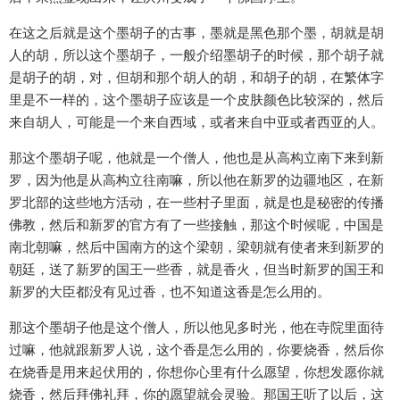
在这之后就是这个墨胡子的古事，墨就是黑色那个墨，胡就是胡
人的胡，所以这个墨胡子，一般介绍墨胡子的时候，那个胡子就
是胡子的胡，对，但胡和那个胡人的胡，和胡子的胡，在繁体字
里是不一样的，这个墨胡子应该是一个皮肤颜色比较深的，然后
来自胡人，可能是一个来自西域，或者来自中亚或者西亚的人。
那这个墨胡子呢，他就是一个僧人，他也是从高构立南下来到新
罗，因为他是从高构立往南嘛，所以他在新罗的边疆地区，在新
罗北部的这些地方活动，在一些村子里面，就是也是秘密的传播
佛教，然后和新罗的官方有了一些接触，那这个时候呢，中国是
南北朝嘛，然后中国南方的这个梁朝，梁朝就有使者来到新罗的
朝廷，送了新罗的国王一些香，就是香火，但当时新罗的国王和
新罗的大臣都没有见过香，也不知道这香是怎么用的。
那这个墨胡子他是这个僧人，所以他见多时光，他在寺院里面待
过嘛，他就跟新罗人说，这个香是怎么用的，你要烧香，然后你
在烧香是用来起伏用的，你想你心里有什么愿望，你想发愿你就
烧香，然后拜佛礼拜，你的愿望就会灵验。那国王听了以后，这