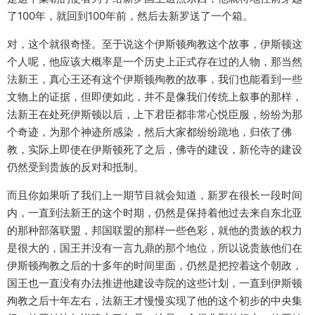
了100年，就回到100年前，然后去新罗送了一个箱。
对，这个就很奇怪。至于说这个伊斯顿殉教这个故事，伊斯顿这
个人呢，他应该大概率是一个历史上正式存在过的人物，那当然
法新王，真心王还有这个伊斯顿殉教的故事，我们也能看到一些
文物上的证据，但即便如此，并不是像我们传统上叙事的那样，
法新王在处死伊斯顿以后，上下君臣都非常心悦臣服，纷纷为那
个奇迹，为那个神迹所感染，然后大家都纷纷跪地，归依了佛
教，实际上即使在伊斯顿死了之后，佛寺的建设，新伦寺的建设
仍然受到贵族的反对和抵制。
而且你如果听了我们上一期节目就会知道，新罗在很长一段时间
内，一直到法新王的这个时期，仍然是保持着他过去来自东北亚
的那种部落联盟，邦国联盟的那样一些色彩，就他的贵族的权力
是很大的，国王并没有一言九鼎的那个地位，所以说贵族他们在
伊斯顿殉教之后的十多年的时间里面，仍然是把控着这个朝政，
国王也一直没有办法推进他建设寺院的这些计划，一直到伊斯顿
殉教之后十年左右，法新王才慢慢实现了他的这个初步的中央集