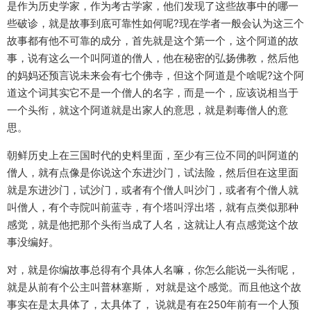
是作为历史学家，作为考古学家，他们发现了这些故事中的哪一
些破诊，就是故事到底可靠性如何呢?现在学者一般会认为这三个
故事都有他不可靠的成分，首先就是这个第一个，这个阿道的故
事，说有这么一个叫阿道的僧人，他在秘密的弘扬佛教，然后他
的妈妈还预言说未来会有七个佛寺，但这个阿道是个啥呢?这个阿
道这个词其实它不是一个僧人的名字，而是一个，应该说相当于
一个头衔，就这个阿道就是出家人的意思，就是剃毒僧人的意
思。
朝鲜历史上在三国时代的史料里面，至少有三位不同的叫阿道的
僧人，就有点像是你说这个东进沙门，试法险，然后但在这里面
就是东进沙门，试沙门，或者有个僧人叫沙门，或者有个僧人就
叫僧人，有个寺院叫前蓝寺，有个塔叫浮出塔，就有点类似那种
感觉，就是他把那个头衔当成了人名，这就让人有点感觉这个故
事没编好。
对，就是你编故事总得有个具体人名嘛，你怎么能说一头衔呢，
就是从前有个公主叫普林塞斯， 对就是这个感觉。而且他这个故
事实在是太具体了，太具体了， 说就是有在250年前有一个人预