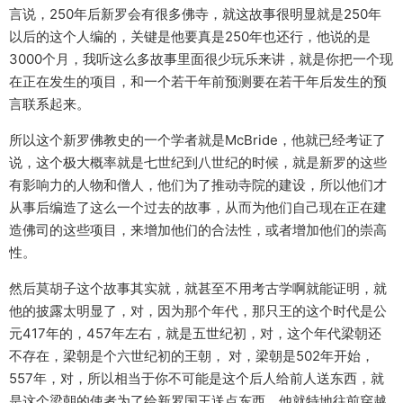
言说，250年后新罗会有很多佛寺，就这故事很明显就是250年
以后的这个人编的，关键是他要真是250年也还行，他说的是
3000个月，我听这么多故事里面很少玩乐来讲，就是你把一个现
在正在发生的项目，和一个若干年前预测要在若干年后发生的预
言联系起来。
所以这个新罗佛教史的一个学者就是McBride，他就已经考证了
说，这个极大概率就是七世纪到八世纪的时候，就是新罗的这些
有影响力的人物和僧人，他们为了推动寺院的建设，所以他们才
从事后编造了这么一个过去的故事，从而为他们自己现在正在建
造佛司的这些项目，来增加他们的合法性，或者增加他们的崇高
性。
然后莫胡子这个故事其实就，就甚至不用考古学啊就能证明，就
他的披露太明显了，对，因为那个年代，那只王的这个时代是公
元417年的，457年左右，就是五世纪初，对，这个年代梁朝还
不存在，梁朝是个六世纪初的王朝， 对，梁朝是502年开始，
557年，对，所以相当于你不可能是这个后人给前人送东西，就
是这个梁朝的使者为了给新罗国王送点东西，他就特地往前穿越