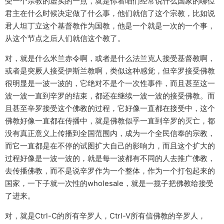
受一个宗教的虚实的一点，就是你看咱们经常说什么国家的哪位
君主在什么时候决定做了什么事，他们就信了这个宗教，比如说
君人坦丁立这个基督教作为国教，他是一个就是一次的一个事，
从这个节点之后人们就信这个教了。
对，就是什么米兰赤令啊，或者是什么法兰克人接受基督教啊，
或者是突厥人接受伊斯兰教啊，类似这种感觉，但辛罗接受佛教
很明显是一波一波的，它绝对不是个一次性事件，而且甚至这一
波一波一直到辛罗的结束，都还在继续一波一波的接受佛教。而
且甚至辛罗接受这个佛教的过程，它好像一直都在接受中，这个
佛教好像一直都在传播中，就是佛教似乎一直到辛罗的灭亡，都
没有真正意义上传播到全国范围内，成为一个全民信奉的宗教，
而它一直都是在不停的试图扩大自己的影响力，而且这个扩大的
过程好像是一波一波的，就是每一波都有不同的人去推广佛教，
去传播佛教，而不是说辛罗作为一个整体，作为一个打包起来的
国家，一下子就一次性的wholesale，就是一揽子把佛教给接受
了进来。
对，就是Ctrl-C的所有辛罗人，Ctrl-V所有信佛教的辛罗人，