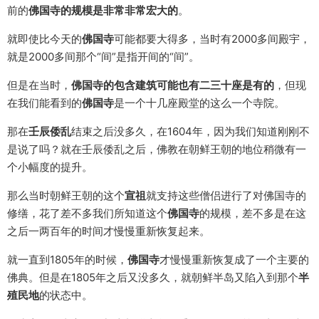
前的
佛国寺的规模是非常非常宏大的
。
就即使比今天的
佛国寺
可能都要大得多，当时有2000多间殿宇，
就是2000多间那个“间”是指开间的“间”。
但是在当时，
佛国寺的包含建筑可能也有二三十座是有的
，但现
在我们能看到的
佛国寺
是一个十几座殿堂的这么一个寺院。
那在
壬辰倭乱
结束之后没多久，在1604年，因为我们知道刚刚不
是说了吗？就在壬辰倭乱之后，佛教在朝鲜王朝的地位稍微有一
个小幅度的提升。
那么当时朝鲜王朝的这个
宣祖
就支持这些僧侣进行了对佛国寺的
修缮，花了差不多我们所知道这个
佛国寺
的规模，差不多是在这
之后一两百年的时间才慢慢重新恢复起来。
就一直到1805年的时候，
佛国寺
才慢慢重新恢复成了一个主要的
佛典。但是在1805年之后又没多久，就朝鲜半岛又陷入到那个
半
殖民地
的状态中。