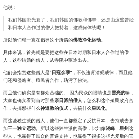
他说：
我们韩国都光复了，我们韩国的佛教和佛寺，还是由这些曾经
和日本人合作过的僧人把持着，这成何体统呢！
所以他们就一直在倡导这个所谓的
佛教净化运动
。
具体来说，首先就是要把这些在日本时期和日本人合作过的僧
人，这些结婚的僧人，从寺院中驱逐出去。
他们会指责这些僧人是
“日寇余孽”
，不仅违背清规戒律，而且他
们还和侵略者、殖民者合作，玷污了佛法。
而且他们确实是有群众基础的。 因为民众的眼睛也是
雪亮的
嘛，
大家也确实看到当时那些
亲日派的僧人
，怎么和这个殖民政府合
作，去搞那些什么
神道教的仪式
，去搞什么
皇民化
。
而这些独生派的僧人，他们一直都坚定了反抗日本，去持戒去参
加
三一独立运动
。所以这些独生派的高僧，比如像
晓峰
、
星州
这
些人，也赢得了民众的普遍支持，也赢得了很多这些光复后的官