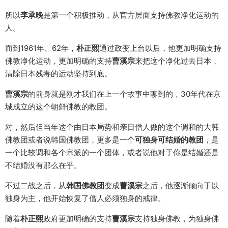
所以
李承晚
是第一个积极推动，从官方层面支持佛教净化运动的
人。
而到1961年、62年，
朴正熙
通过政变上台以后，他更加明确支持
佛教净化运动，更加明确的支持
曹溪宗
来把这个净化过去日本，
清除日本残毒的运动坚持到底。
曹溪宗
的前身就是刚才我们在上一个故事中聊到的，30年代在京
城成立的这个朝鲜佛教的教团。
对，然后但当年这个由日本局势和亲日僧人做的这个调和的大韩
佛教团或者说韩国佛教团，更多是一个
可独身可结婚的教团
，是
一个比较调和各个宗派的一个团体，或者说他对于你是结婚还是
不结婚没有那么在乎。
不过二战之后，从
韩国佛教团
变成
曹溪宗
之后，他逐渐倾向于以
独身为主，他开始恢复了僧人必须独身的戒律。
随着
朴正熙
政府更加明确的支持
曹溪宗
支持独身佛教，为独身佛