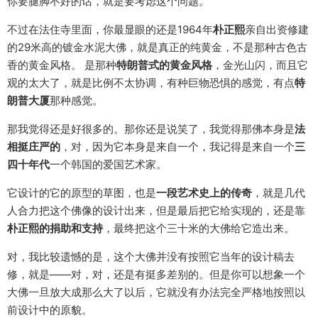
你要腿脚不好的话，就是要考虑这个问题。
不过在法住寺里面，你最显眼的还是1964年
朴正熙
亲自出资修建
的29米高的镀金水泥大佛，就是真正的纯黄金，不是那种古色古
香的黄金风格。 是那种
特朗普式的黄金风格
，金光山闪，而且它
观的太大了，就是比例不太协调，有种巨物恐惧的感觉，有点
特
朗普大厦
那种感觉。
那我觉得还是好很多的。那你还是说笑了，我觉得那佛本身是
法
相挺庄严的
，对，因为它本身是来自一个，我记得是来自一个
三
四十年代
一个韩国的爱国艺术家。
它设计的它的原型的草图，也是
一段艺术史上的传奇
，就是几代
人合力把这个佛像的设计出来，但是最后把它给实现的，还是靠
朴正熙的捐助和支持
，最终把这个三十米的大佛给它造出来。
对，我比较遗憾的是，这个大佛并没有按照它当年的设计稿去
修，就是——对，对，还是有挺多差别的。但是你可以想象一个
大佛一旦放大成那么大了以后，它就没有办法完全严格地按照以
前设计中的原貌。