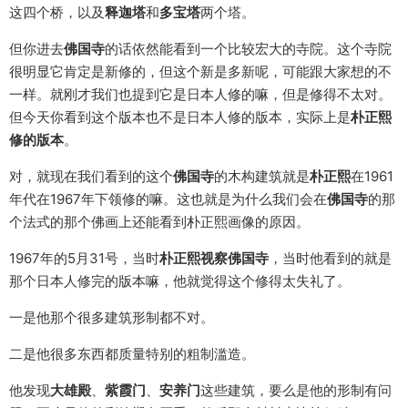
这四个桥，以及
释迦塔
和
多宝塔
两个塔。
但你进去
佛国寺
的话依然能看到一个比较宏大的寺院。这个寺院
很明显它肯定是新修的，但这个新是多新呢，可能跟大家想的不
一样。就刚才我们也提到它是日本人修的嘛，但是修得不太对。
但今天你看到这个版本也不是日本人修的版本，实际上是
朴正熙
修的版本
。
对，就现在我们看到的这个
佛国寺
的木构建筑就是
朴正熙
在1961
年代在1967年下领修的嘛。这也就是为什么我们会在
佛国寺
的那
个法式的那个佛画上还能看到朴正熙画像的原因。
1967年的5月31号，当时
朴正熙视察佛国寺
，当时他看到的就是
那个日本人修完的版本嘛，他就觉得这个修得太失礼了。
一是他那个很多建筑形制都不对。
二是他很多东西都质量特别的粗制滥造。
他发现
大雄殿
、
紫霞门
、
安养门
这些建筑，要么是他的形制有问