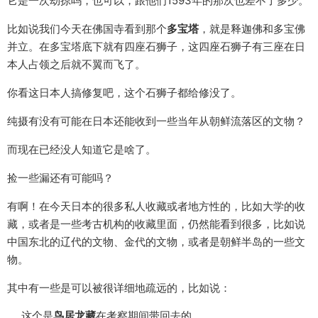
它是一次劫掠吗，也可以，跟他们1593年的那次也差不了多少。
比如说我们今天在佛国寺看到那个
多宝塔
，就是释迦佛和多宝佛
并立。在多宝塔底下就有四座石狮子，这四座石狮子有三座在日
本人占领之后就不翼而飞了。
你看这日本人搞修复吧，这个石狮子都给修没了。
纯摄有没有可能在日本还能收到一些当年从朝鲜流落区的文物？
而现在已经没人知道它是啥了。
捡一些漏还有可能吗？
有啊！在今天日本的很多私人收藏或者地方性的，比如大学的收
藏，或者是一些考古机构的收藏里面，仍然能看到很多，比如说
中国东北的辽代的文物、金代的文物，或者是朝鲜半岛的一些文
物。
其中有一些是可以被很详细地疏远的，比如说：
这个是
鸟居龙藏
在考察期间带回去的