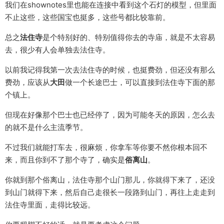
我们在shownotes里也能在连接中看到这个石灯的模型，但里面
不止这些，这些国宝也挺多，这些号都比较靠前。
总之
法住寺
是个特别好的、特别值得你去的寺庙，就是不太容易
去，很少有人会单独去法住寺。
以前我记得我第一次去法住寺的时候，也挺费劲，但还没有那么
费劲，应该从
大田
做一个长途巴士，可以直接到法住寺下面的那
个镇上。
但现在好像那个巴士也已经停了，因为可能冬天的原因，怎么去
的就不是什么主流季节。
不过我们就能打车去，很麻烦，你拿车等你要不然你根本回不
来，而且你到不了那个寺了，确实是
俗离山
。
你就到那个俗离山，法住寺那个山门那儿，你就得下来了，还没
到山门就得下来，然后自己走很长一段路到山门，再往上走走到
法住寺里面，走得比较远。