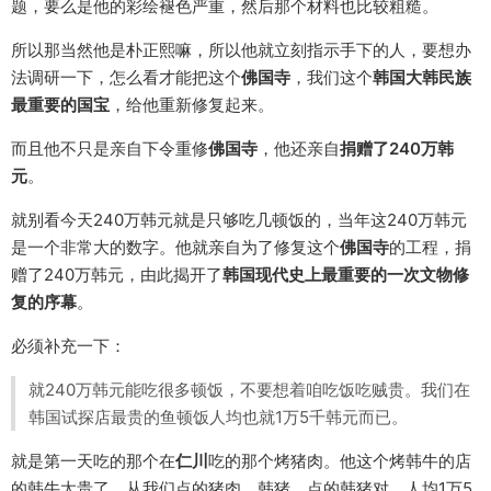
题，要么是他的彩绘褪色严重，然后那个材料也比较粗糙。
所以那当然他是朴正熙嘛，所以他就立刻指示手下的人，要想办
法调研一下，怎么看才能把这个
佛国寺
，我们这个
韩国大韩民族
最重要的国宝
，给他重新修复起来。
而且他不只是亲自下令重修
佛国寺
，他还亲自
捐赠了240万韩
元
。
就别看今天240万韩元就是只够吃几顿饭的，当年这240万韩元
是一个非常大的数字。他就亲自为了修复这个
佛国寺
的工程，捐
赠了240万韩元，由此揭开了
韩国现代史上最重要的一次文物修
复的序幕
。
必须补充一下：
就240万韩元能吃很多顿饭，不要想着咱吃饭吃贼贵。我们在
韩国试探店最贵的鱼顿饭人均也就1万5千韩元而已。
就是第一天吃的那个在
仁川
吃的那个烤猪肉。他这个烤韩牛的店
的韩牛太贵了，从我们点的猪肉、韩猪，点的韩猪对，人均1万5