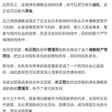
总而言之，这场净化佛教运动的结果，你可以把它称为
波乱
，反
正也可以称为
革命
。
总之韩国佛教就退出了过去在日本影响时代和从日本佛教那里学
习到的、从基督教那里学习到的，要清明、要介入世俗事务、要
参与现代社会的趋势，而是完全回归到传统中，回归到那个严守
戒律的传统中。
在经济层面，
朴正熙
政府和
曹溪宗
也联合推动了这个
佛教财产管
理法
，把过去寺院私有化的趋势给刹车，回归到去私有化。
那当然，去私有化带来的就是重新变成了一个民间社会公益组
织，由此政府也可以更加深入地掌控这些佛寺组织。
在政治层面或者说在外交层面，
朴正熙
也对这些新的净化佛教形
成的新的
曹溪宗
，给予了很大的支持。
在六七十年代，很多僧侣都被作为韩国政府的代表，去组织文化
代表团，去出席国际的文化活动、国事活动，成为韩国文化的大
使，类似这种形象。