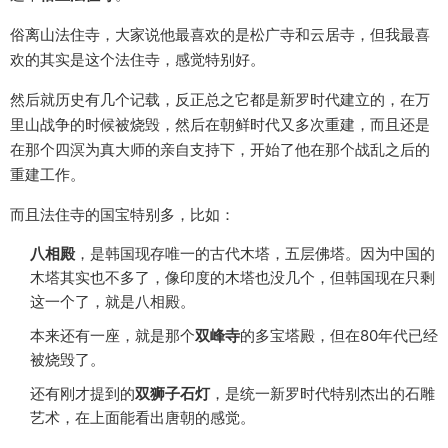
俗离山法住寺，大家说他最喜欢的是松广寺和云居寺，但我最喜
欢的其实是这个法住寺，感觉特别好。
然后就历史有几个记载，反正总之它都是新罗时代建立的，在万
里山战争的时候被烧毁，然后在朝鲜时代又多次重建，而且还是
在那个四溟为真大师的亲自支持下，开始了他在那个战乱之后的
重建工作。
而且法住寺的国宝特别多，比如：
八相殿
，是韩国现存唯一的古代木塔，五层佛塔。因为中国的
木塔其实也不多了，像印度的木塔也没几个，但韩国现在只剩
这一个了，就是八相殿。
本来还有一座，就是那个
双峰寺
的多宝塔殿，但在80年代已经
被烧毁了。
还有刚才提到的
双狮子石灯
，是统一新罗时代特别杰出的石雕
艺术，在上面能看出唐朝的感觉。