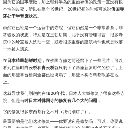
因为它的国事衰微，加上朝鲜半岛的重如异佛的政策一直没有根
本性的改变，所以在整个19世纪、20世纪初的时候可以说
佛国寺
还处于半荒废状态
。
虽然它已经是一个运营中的寺院，但它仍然是一个非常萧条，非
常破败的状态，特别是在王朝后期，几乎没有管理可言，很多寺
院中的珍宝被人洗劫一空，或者很多重要的建筑构件也就是散落
一地被人遗忘。
在
日本殖民朝鲜时期
，在佛国寺修之前还留下了一些照片，可以
看到在当时
白云桥
和
青云桥
就只剩下了两座新罗时代的桥了，上
面的那些亭台楼阁全都已经垮塌了，那些木构石料都散落在地
上。
这就导致我们刚说的在
1920年代
，日本人大举修复了很多这些寺
院。但是当时
日本对佛国寺的修复有几个大的问题
：
它的修复很多东西都行之不对（我们刚讲了）。
最重要的是他们这次修复——你要说它是修复吗，可以；你要说