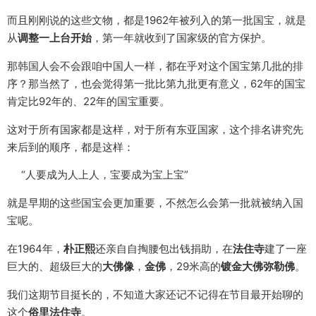
而且刚刚说的这些文物，都是1962年被列入的第一批国宝，就是
从
调整一上台开始
，第一年就收到了国家级的官方保护。
那韩国人会不会跟咱中国人一样，都在乎对这个国宝第几批的排
序？那当然了，也会觉得第一批比第九批更有意义，62年的国宝
肯定比92年的、22年的国宝重要。
这对于所有国家都是这样，对于所有东亚国家，这个排名讲究先
来后到的顺序，都是这样：
“人要成为人上人，宝要成为宝上宝”
就是早期的这些国宝会更加重要，不然怎么会第一批就被纳入国
宝呢。
在1964年，
朴正熙
还亲自自掏腰包出钱捐助，在
法住寺
建了一座
巨大的、超级巨大的
大佛像
，
金佛
，29米高的
镀金大佛弥勒佛
。
我们这期节目挺长的，不知道大家还记不记得在节目最开始聊的
这个
俗里法住寺
。