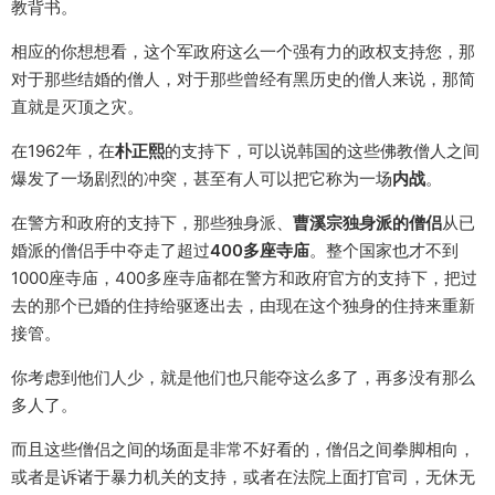
教背书。
相应的你想想看，这个军政府这么一个强有力的政权支持您，那
对于那些结婚的僧人，对于那些曾经有黑历史的僧人来说，那简
直就是灭顶之灾。
在1962年，在
朴正熙
的支持下，可以说韩国的这些佛教僧人之间
爆发了一场剧烈的冲突，甚至有人可以把它称为一场
内战
。
在警方和政府的支持下，那些独身派、
曹溪宗独身派的僧侣
从已
婚派的僧侣手中夺走了超过
400多座寺庙
。整个国家也才不到
1000座寺庙，400多座寺庙都在警方和政府官方的支持下，把过
去的那个已婚的住持给驱逐出去，由现在这个独身的住持来重新
接管。
你考虑到他们人少，就是他们也只能夺这么多了，再多没有那么
多人了。
而且这些僧侣之间的场面是非常不好看的，僧侣之间拳脚相向，
或者是诉诸于暴力机关的支持，或者在法院上面打官司，无休无