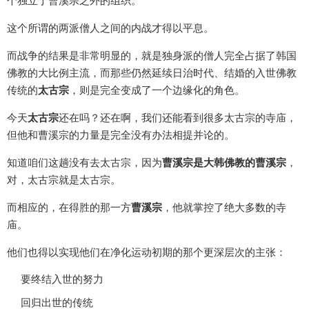
个独立于曹溪宗之外的组织。
这个所谓的两派僧人之间的内战才得以平息。
而战争的结果是非常明显的，就是独身派的僧人完全占据了韩国
佛教的大比例主流，而那些仍然延续日治时代、结婚的入世佛教
传统的
太古宗
，则是完全变成了一个边缘化的角色。
今天
太古宗
还在吗？还在啊，我们还能看到很多太古宗的寺庙，
但他和曹溪宗的力量是完全没有办法相提并论的。
知道咱们这趟没有去太古宗，因为
曹溪宗是大韩佛教的曹溪宗
，
对，太古宗就是太古宗。
而相应的，在得胜的那一方
曹溪宗
，他就掌控了绝大多数的寺
庙。
他们也得以实现他们在净化运动初期的那个更深层次的主张：
要终结入世的努力
回归出世的传统