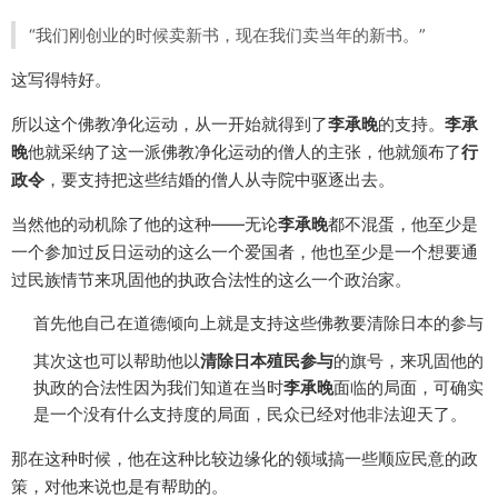
“我们刚创业的时候卖新书，现在我们卖当年的新书。”
这写得特好。
所以这个佛教净化运动，从一开始就得到了
李承晚
的支持。
李承
晚
他就采纳了这一派佛教净化运动的僧人的主张，他就颁布了
行
政令
，要支持把这些结婚的僧人从寺院中驱逐出去。
当然他的动机除了他的这种——无论
李承晚
都不混蛋，他至少是
一个参加过反日运动的这么一个爱国者，他也至少是一个想要通
过民族情节来巩固他的执政合法性的这么一个政治家。
首先他自己在道德倾向上就是支持这些佛教要清除日本的参与
其次这也可以帮助他以
清除日本殖民参与
的旗号，来巩固他的
执政的合法性因为我们知道在当时
李承晚
面临的局面，可确实
是一个没有什么支持度的局面，民众已经对他非法迎天了。
那在这种时候，他在这种比较边缘化的领域搞一些顺应民意的政
策，对他来说也是有帮助的。