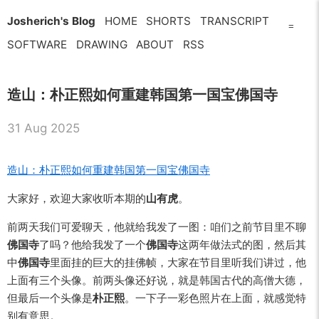
Josherich's Blog
HOME
SHORTS
TRANSCRIPT
=
SOFTWARE
DRAWING
ABOUT
RSS
造山：朴正熙如何重建韩国第一国宝佛国寺
31 Aug 2025
造山：朴正熙如何重建韩国第一国宝佛国寺
大家好，欢迎大家收听本期的
山有虎
。
前两天我们可爱聊天，他就给我发了一图：咱们之前节目里不聊
佛国寺
了吗？他给我发了一个
佛国寺
这两年做法式的图，然后其
中
佛国寺
里面挂的巨大的挂佛帧，大家在节目里听我们讲过，他
上面有三个头像。前两头像还好说，就是韩国古代的高僧大德，
但最后一个头像是
朴正熙
。一下子一彩色照片在上面，就感觉特
别有意思。