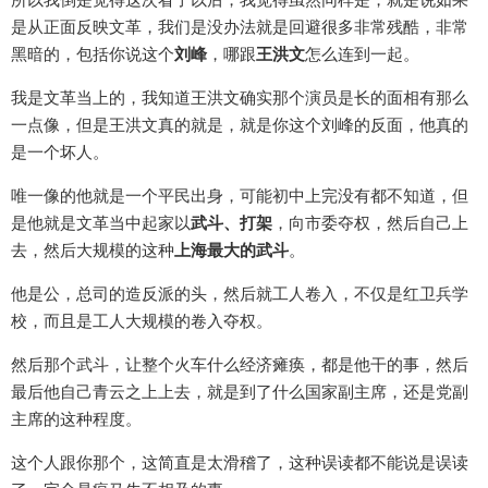
是从正面反映文革，我们是没办法就是回避很多非常残酷，非常
黑暗的，包括你说这个
刘峰
，哪跟
王洪文
怎么连到一起。
我是文革当上的，我知道王洪文确实那个演员是长的面相有那么
一点像，但是王洪文真的就是，就是你这个刘峰的反面，他真的
是一个坏人。
唯一像的他就是一个平民出身，可能初中上完没有都不知道，但
是他就是文革当中起家以
武斗、打架
，向市委夺权，然后自己上
去，然后大规模的这种
上海最大的武斗
。
他是公，总司的造反派的头，然后就工人卷入，不仅是红卫兵学
校，而且是工人大规模的卷入夺权。
然后那个武斗，让整个火车什么经济瘫痪，都是他干的事，然后
最后他自己青云之上上去，就是到了什么国家副主席，还是党副
主席的这种程度。
这个人跟你那个，这简直是太滑稽了，这种误读都不能说是误读