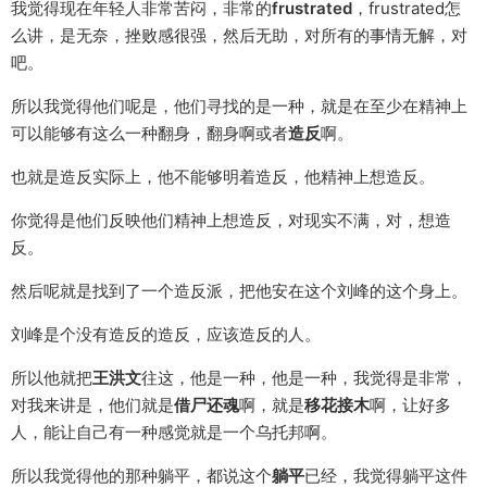
我觉得现在年轻人非常苦闷，非常的
frustrated
，frustrated怎
么讲，是无奈，挫败感很强，然后无助，对所有的事情无解，对
吧。
所以我觉得他们呢是，他们寻找的是一种，就是在至少在精神上
可以能够有这么一种翻身，翻身啊或者
造反
啊。
也就是造反实际上，他不能够明着造反，他精神上想造反。
你觉得是他们反映他们精神上想造反，对现实不满，对，想造
反。
然后呢就是找到了一个造反派，把他安在这个刘峰的这个身上。
刘峰是个没有造反的造反，应该造反的人。
所以他就把
王洪文
往这，他是一种，他是一种，我觉得是非常，
对我来讲是，他们就是
借尸还魂
啊，就是
移花接木
啊，让好多
人，能让自己有一种感觉就是一个乌托邦啊。
所以我觉得他的那种躺平，都说这个
躺平
已经，我觉得躺平这件