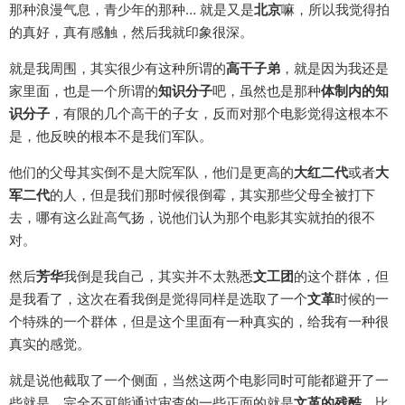
那种浪漫气息，青少年的那种… 就是又是
北京
嘛，所以我觉得拍
的真好，真有感触，然后我就印象很深。
就是我周围，其实很少有这种所谓的
高干子弟
，就是因为我还是
家里面，也是一个所谓的
知识分子
吧，虽然也是那种
体制内的知
识分子
，有限的几个高干的子女，反而对那个电影觉得这根本不
是，他反映的根本不是我们军队。
他们的父母其实倒不是大院军队，他们是更高的
大红二代
或者
大
军二代
的人，但是我们那时候很倒霉，其实那些父母全被打下
去，哪有这么趾高气扬，说他们认为那个电影其实就拍的很不
对。
然后
芳华
我倒是我自己，其实并不太熟悉
文工团
的这个群体，但
是我看了，这次在看我倒是觉得同样是选取了一个
文革
时候的一
个特殊的一个群体，但是这个里面有一种真实的，给我有一种很
真实的感觉。
就是说他截取了一个侧面，当然这两个电影同时可能都避开了一
些就是，完全不可能通过审查的一些正面的就是
文革的残酷
，比