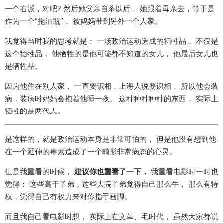
一个右派，对吧? 然后她父亲自杀以后， 她跟着母亲去，等于是
作为一个”拖油瓶”， 被妈妈带到另外一个人家。
我觉得当时我的思考就是： 一场政治运动造成的牺牲品， 不仅是
这个牺牲品， 他牺牲的是他可能都不知道的女儿， 他最后女儿也
是牺牲品。
因为他住在别人家， 一直要识相，上海人说要识相， 所以他会装
病，装病时妈妈会抱着他睡一夜。 这种种种种种的东西， 实际上
牺牲的是两代人。
是这样的，就是政治运动本身是非常可怕的， 但是他没有想到他
在一个延伸的毒素造成了一个畸形非常病态的心灵。
但是我重看的时候，
建议你也重看了一下，
我重看电影时一时也
觉得： 这些高干子弟，这些大院子弟觉得自己那么牛， 那么有特
权，觉得自己有权力来对你指手画脚。
而且我自己看电影时想， 实际上在文革、毛时代， 虽然大家都说