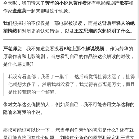
今天呢，我们请来了
芳华的小说原著作者
还有电影编剧
严歌苓
和
作家
查建英
一起来聊聊这个现象。
我们想探讨的不仅仅是一部电影被误读， 而是这背后
年轻人的绝
望情绪
和对历史的认知错误， 以及
王左思潮的兴起说明了什么
。
严老师
您，我不知道您看没看
B站上那个解说视频
， 作为芳华的
原著作者和电影编剧， 当您看到自己的作品被这么解读的时候，
是什么感觉呢?
我没有看全部，我看了一集半， 然后就觉得扯得太远了，扯得
他就想太多了， 然后我就没看了，我觉得有点离题万丈，而且
是比较荒唐的一个解释。
像对文革这么仇恨的人， 例如我自己，我不可能去用文革这样的
隐喻来写我的小说。
那您可能也可以说一下， 您当年创作芳华的初衷是什么? 还有就
是可能直接回答这个问题， 刘峰这个角色的原型和设定和王洪文